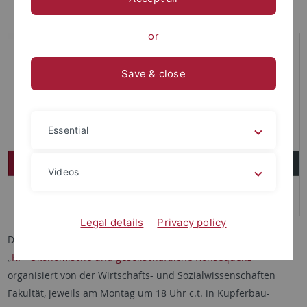
or
Save & close
Essential
Videos
Legal details
Privacy policy
Die Vorlesung findet im Rahmen der Studium-Generale-Reihe
„
KI - Ökonomische und gesellschaftliche Konsequenz
"
organisiert von der Wirtschafts- und Sozialwissenschaften
Fakultät, jeweils am Montag um 18 Uhr c.t. in Kupferbau-