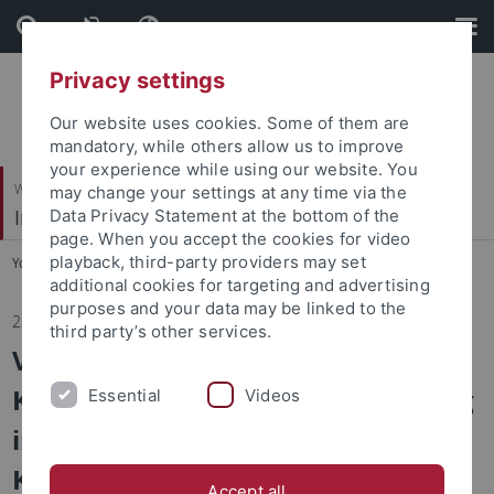
Skip
Skip
to
to
content
footer
Privacy settings
Our website uses cookies. Some of them are
mandatory, while others allow us to improve
your experience while using our website. You
Wirtschafts- und Sozialwissenschaftliche Fakultät
may change your settings at any time via the
Institut für Rechtsextremismusforschung (IRex)
Data Privacy Statement at the bottom of the
page. When you accept the cookies for video
playback, third-party providers may set
You are here:
Startseite
...
Aktuell
additional cookies for targeting and advertising
purposes and your data may be linked to the
22.04.2026
third party’s other services.
Veränderungen politischer
Kommunikation und Mobilisierung
Essential
Videos
in Zeiten automatisierter
Kampagnen und KI
Accept all