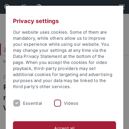
Skip
Skip
to
to
content
footer
Privacy settings
Our website uses cookies. Some of them are
mandatory, while others allow us to improve
your experience while using our website. You
Zentrum für Islamische Theologie (ZITh)
may change your settings at any time via the
Data Privacy Statement at the bottom of the
You are here:
Startseite
...
Veranstaltungsarchiv
page. When you accept the cookies for video
playback, third-party providers may set
additional cookies for targeting and advertising
20.09.2022
purposes and your data may be linked to the
Ringvorlesung: Jüdisch-
third party’s other services.
muslimische Beziehungen in
Essential
Videos
Vergangenheit und Gegenwart
Accept all