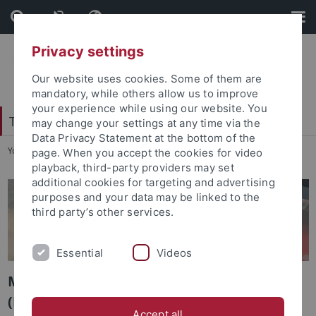
Skip
Skip
to
to
content
footer
Privacy settings
Our website uses cookies. Some of them are
mandatory, while others allow us to improve
your experience while using our website. You
Tübingen Center for Digital Education
may change your settings at any time via the
Data Privacy Statement at the bottom of the
You are here:
Startseite
...
MATE
page. When you accept the cookies for video
playback, third-party providers may set
additional cookies for targeting and advertising
purposes and your data may be linked to the
third party’s other services.
Essential
Videos
Machine Learning for Adaptive Teaching
(MATE)
Accept all