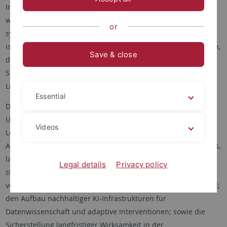
Im Projekt „
Machine
Learning
for
Adaptive Teaching (MATE)“
wird adaptives Lehren und Lernen mit Hilfe generativer KI
or
systematisch erforscht und in die Schulpraxis überführt. Ziel
ist es, evidenzbasierte, KI-gestützte Lernsysteme zu entwickeln,
Save & close
die individuell auf die Bedürfnisse von Schülerinnen und
Schülern eingehen und damit sowohl nachhaltige
Lernleistungen als auch Bildungsgerechtigkeit fördern.
Essential
Das Projekt baut auf vorherigen Arbeiten zu adaptivem
Unterricht auf – darunter technologiegestützte adaptive
Videos
Lehreinheiten sowie KI-basierte
Tutoring
- und
Aufgabengeneratoren – und überführt diese in ein kohärentes,
langfristiges Forschungsprogramm. MATE verfolgt drei
Legal details
Privacy policy
strategische Ziele: die Transdisziplinarität durch Integration
von Bildungsforschung, Psychologie, Fachdidaktik, Ethik und KI;
den Aufbau nachhaltiger KI-Infrastrukturen für
Datenwissenschaft und adaptive Interventionen; sowie die
Sicherstellung langfristiger Wirksamkeit in der