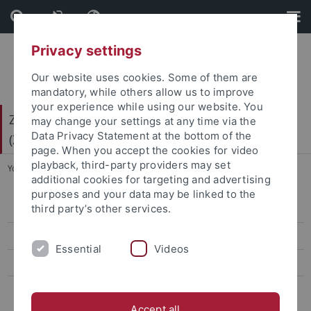
Skip
Skip
to
to
content
footer
Privacy settings
Our website uses cookies. Some of them are
mandatory, while others allow us to improve
your experience while using our website. You
Zentrum für Gender- und Diversitätsforschung
may change your settings at any time via the
Data Privacy Statement at the bottom of the
(ZGD)
page. When you accept the cookies for video
playback, third-party providers may set
You are here:
Startseite
...
SIGEL
additional cookies for targeting and advertising
purposes and your data may be linked to the
third party’s other services.
SIGEL
Aktuelles
Essential
Videos
Projektverlauf
Promotionsverbund "Die Persistenz einer 'Kultur der
'Zweigeschlechtlichkeit'"
Accept all