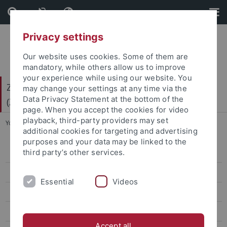
Skip
Skip
to
to
content
footer
Privacy settings
Our website uses cookies. Some of them are
mandatory, while others allow us to improve
your experience while using our website. You
Zentrum für Gender- und Diversitätsforschung
may change your settings at any time via the
Data Privacy Statement at the bottom of the
(ZGD)
page. When you accept the cookies for video
playback, third-party providers may set
You are here:
Startseite
...
Zentrum für Islamische Theologie
additional cookies for targeting and advertising
purposes and your data may be linked to the
third party’s other services.
Evangelisch-Theologische Fakultät
Katholisch-Theologische Fakultät
Essential
Videos
Juristische Fakultät
Philosophische Fakultät
Accept all