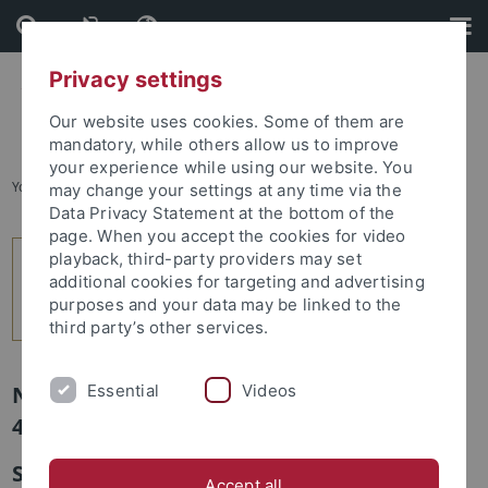
Skip
Skip
to
to
content
footer
Privacy settings
Our website uses cookies. Some of them are
mandatory, while others allow us to improve
your experience while using our website. You
You are here:
Startseite
...
4
may change your settings at any time via the
Data Privacy Statement at the bottom of the
page. When you accept the cookies for video
playback, third-party providers may set
additional cookies for targeting and advertising
purposes and your data may be linked to the
third party’s other services.
Essential
Videos
Newsletter Uni Tübingen aktuell Nr.
4/2013: Studium und Lehre
Studierendenrat: Historische Wahl mit
Accept all