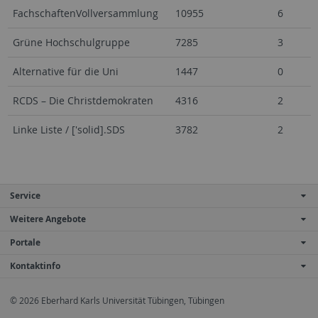
FachschaftenVollversammlung
10955
6
Grüne Hochschulgruppe
7285
3
Alternative für die Uni
1447
0
RCDS – Die Christdemokraten
4316
2
Linke Liste / ['solid].SDS
3782
2
Service
Weitere Angebote
Portale
Kontaktinfo
© 2026 Eberhard Karls Universität Tübingen, Tübingen