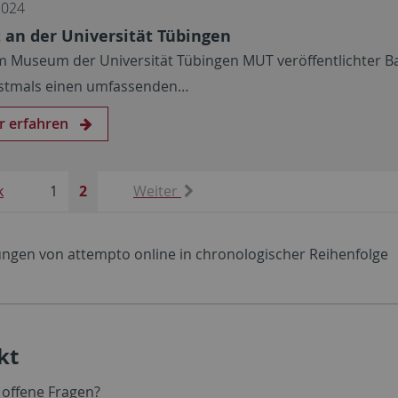
2024
 an der Universität Tübingen
m Museum der Universität Tübingen MUT veröffentlichter B
rstmals einen umfassenden…
r erfahren
k
1
2
Weiter
ungen von attempto online in chronologischer Reihenfolge
kt
 offene Fragen?