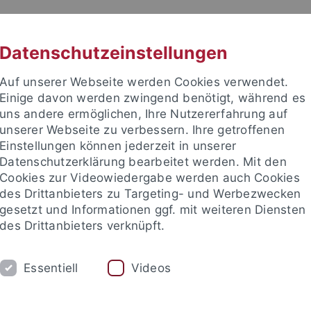
RACHE
UNI A-Z
KONTAKT
SUC
Datenschutzeinstellungen
Auf unserer Webseite werden Cookies verwendet.
Einige davon werden zwingend benötigt, während es
uns andere ermöglichen, Ihre Nutzererfahrung auf
unserer Webseite zu verbessern. Ihre getroffenen
TUDIUM
Einstellungen können jederzeit in unserer
FORSCHUNG
EINRICHTUNGE
Datenschutzerklärung bearbeitet werden. Mit den
Cookies zur Videowiedergabe werden auch Cookies
les und Publikationen
Campusleben
Im Dialog
Karriere
des Drittanbieters zu Targeting- und Werbezwecken
gesetzt und Informationen ggf. mit weiteren Diensten
des Drittanbieters verknüpft.
 und Publikationen
attempto online
Archiv attempto online
Essentiell
Videos
iv attempto online