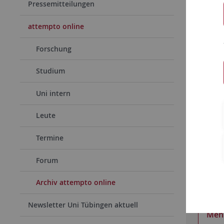
Pressemitteilungen
attempto online
Forschung
Studium
Uni intern
Leute
Termine
17.04.
Forum
Foods
Im Bre
Archiv attempto online
Mitnah
Newsletter Uni Tübingen aktuell
Meh