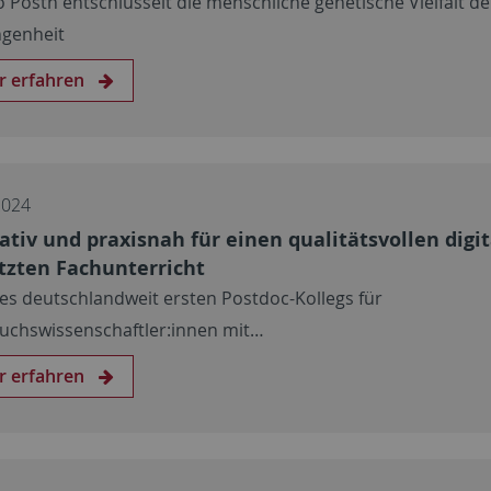
 Posth entschlüsselt die menschliche genetische Vielfalt de
genheit
r erfahren
2024
ativ und praxisnah für einen qualitätsvollen digit
tzten Fachunterricht
des deutschlandweit ersten Postdoc-Kollegs für
chswissenschaftler:innen mit…
r erfahren