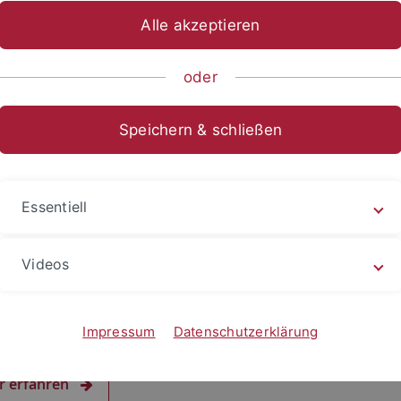
Alle akzeptieren
oder
Speichern & schließen
Essentiell
Videos
2024
haring an der Universität Tübingen
chtbau wird das „RettIch-Regal“ eröffnet: ein Abgabe- und
Impressum
Datenschutzerklärung
meort für Lebensmittel
r erfahren