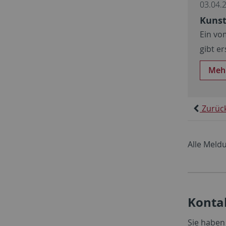
03.04.
Kunst
Ein vo
gibt e
Meh
Zurüc
Alle Meld
Konta
Sie haben