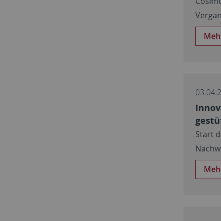
Cosimo
Vergan
Meh
03.04.
Innov
gestü
Start 
Nachwu
Meh