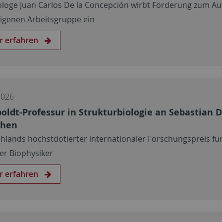
ologe Juan Carlos De la Concepción wirbt Förderung zum A
eigenen Arbeitsgruppe ein
r erfahren
2026
ldt-Professur in Strukturbiologie an Sebastian D
ehen
hlands höchstdotierter internationaler Forschungspreis fü
er Biophysiker
r erfahren