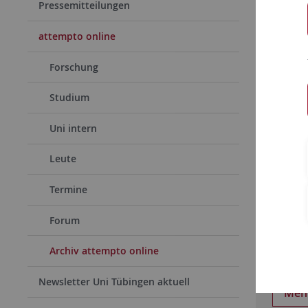
Pressemitteilungen
attempto online
Forschung
Studium
Uni intern
Leute
Termine
21.05.
Forum
Uni T
Tenni
Archiv attempto online
Zwei Ti
Newsletter Uni Tübingen aktuell
Meh