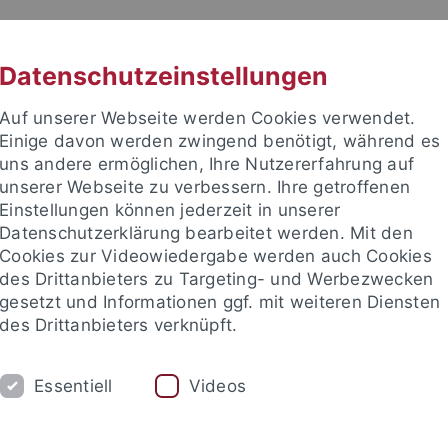
RACHE
UNI A-Z
KONTAKT
SUC
Datenschutzeinstellungen
Auf unserer Webseite werden Cookies verwendet.
Einige davon werden zwingend benötigt, während es
uns andere ermöglichen, Ihre Nutzererfahrung auf
unserer Webseite zu verbessern. Ihre getroffenen
TUDIUM
Einstellungen können jederzeit in unserer
FORSCHUNG
EINRICHTUNGE
Datenschutzerklärung bearbeitet werden. Mit den
Cookies zur Videowiedergabe werden auch Cookies
les und Publikationen
Campusleben
Im Dialog
Karriere
des Drittanbieters zu Targeting- und Werbezwecken
gesetzt und Informationen ggf. mit weiteren Diensten
des Drittanbieters verknüpft.
 und Publikationen
attempto online
Archiv attempto online
Essentiell
Videos
iv attempto online