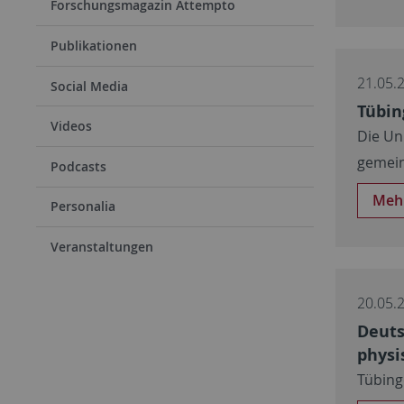
Forschungsmagazin Attempto
Publikationen
21.05.
Social Media
Tübin
Videos
Die Un
gemei
Podcasts
Meh
Personalia
Veranstaltungen
20.05.
Deuts
physi
Tübing