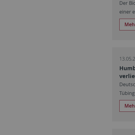
Der Bi
einer 
Meh
13.05.
Humbo
verli
Deutsc
Tübing
Meh