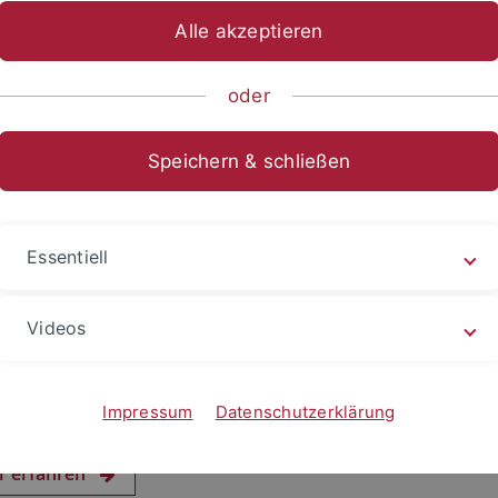
Alle akzeptieren
oder
Speichern & schließen
Essentiell
Videos
2026
übingen bei Deutscher Hochschulmeisterschaft i
s sehr erfolgreich
Impressum
Datenschutzerklärung
tel vor heimischer Kulisse
r erfahren