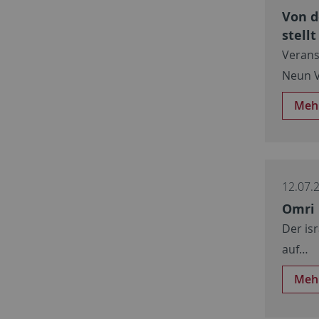
Von d
stell
Verans
Neun V
Meh
12.07.
Omri 
Der is
auf…
Meh