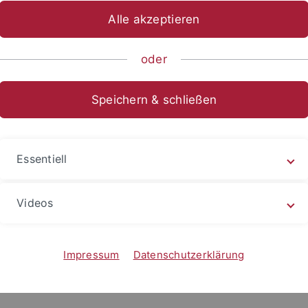
Alle akzeptieren
oder
Speichern & schließen
Essentiell
2024
übinger Poetik-Dozentur
Videos
 Kehlmann, Nora Bossong und David Schalko sprechen an d
sität Tübingen – Daniel…
r erfahren
Impressum
Datenschutzerklärung