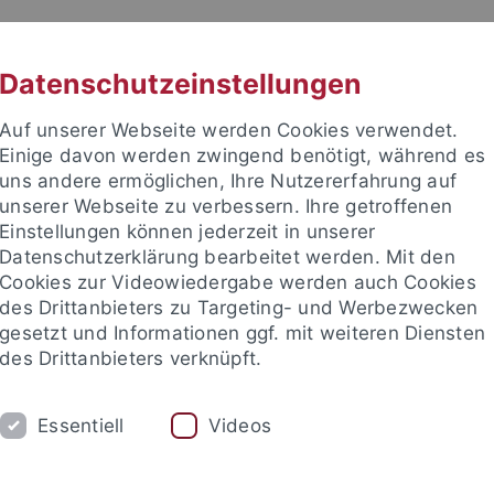
RACHE
UNI A-Z
KONTAKT
SUC
Datenschutzeinstellungen
Auf unserer Webseite werden Cookies verwendet.
Einige davon werden zwingend benötigt, während es
uns andere ermöglichen, Ihre Nutzererfahrung auf
unserer Webseite zu verbessern. Ihre getroffenen
TUDIUM
Einstellungen können jederzeit in unserer
FORSCHUNG
EINRICHTUNGE
Datenschutzerklärung bearbeitet werden. Mit den
Cookies zur Videowiedergabe werden auch Cookies
les und Publikationen
Campusleben
Im Dialog
Karriere
des Drittanbieters zu Targeting- und Werbezwecken
gesetzt und Informationen ggf. mit weiteren Diensten
des Drittanbieters verknüpft.
 und Publikationen
Pressemitteilungen
Archiv
Essentiell
Videos
emitteilungen - Archiv