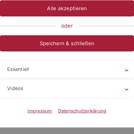
Alle akzeptieren
oder
Speichern & schließen
Essentiell
2023
rsprung indigener Sprachen in Südamerika
Videos
erlinguist der Universität Tübingen untersucht die
dtschaftsbeziehungen der…
r erfahren
Impressum
Datenschutzerklärung