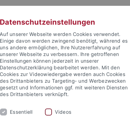
RACHE
UNI A-Z
KONTAKT
SUC
Datenschutzeinstellungen
Auf unserer Webseite werden Cookies verwendet.
Einige davon werden zwingend benötigt, während es
uns andere ermöglichen, Ihre Nutzererfahrung auf
unserer Webseite zu verbessern. Ihre getroffenen
TUDIUM
Einstellungen können jederzeit in unserer
FORSCHUNG
EINRICHTUNGE
Datenschutzerklärung bearbeitet werden. Mit den
Cookies zur Videowiedergabe werden auch Cookies
les und Publikationen
Campusleben
Im Dialog
Karriere
des Drittanbieters zu Targeting- und Werbezwecken
gesetzt und Informationen ggf. mit weiteren Diensten
des Drittanbieters verknüpft.
 und Publikationen
Pressemitteilungen
Archiv
Essentiell
Videos
emitteilungen - Archiv