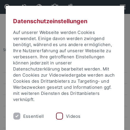
Direkt
Direkt
zum
zur
Inhalt
Fußleiste
Datenschutzeinstellungen
Auf unserer Webseite werden Cookies
verwendet. Einige davon werden zwingend
benötigt, während es uns andere ermöglichen,
Sie sind hier:
Startseite
...
Archiv
Ihre Nutzererfahrung auf unserer Webseite zu
verbessern. Ihre getroffenen Einstellungen
können jederzeit in unserer
Pressemitteilungen
Datenschutzerklärung bearbeitet werden. Mit
den Cookies zur Videowiedergabe werden auch
Archiv
Cookies des Drittanbieters zu Targeting- und
Werbezwecken gesetzt und Informationen ggf.
attempto online
mit weiteren Diensten des Drittanbieters
verknüpft.
Newsletter Uni Tübingen aktuell
Forschungsmagazin Attempto
Essentiell
Videos
Publikationen