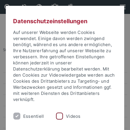
Direkt
Direkt
zum
zur
Inhalt
Fußleiste
Datenschutzeinstellungen
Auf unserer Webseite werden Cookies
verwendet. Einige davon werden zwingend
benötigt, während es uns andere ermöglichen,
Sie sind hier:
Startseite
...
Veranstaltungskalender
Ihre Nutzererfahrung auf unserer Webseite zu
verbessern. Ihre getroffenen Einstellungen
können jederzeit in unserer
Veranstaltungen
Datenschutzerklärung bearbeitet werden. Mit
den Cookies zur Videowiedergabe werden auch
Veranstaltungskalender
Cookies des Drittanbieters zu Targeting- und
Werbezwecken gesetzt und Informationen ggf.
Kongresse und Tagungen
mit weiteren Diensten des Drittanbieters
verknüpft.
Aktuelle Ausstellungen
Zentrale Veranstaltungen
Essentiell
Videos
Kunst und Kultur