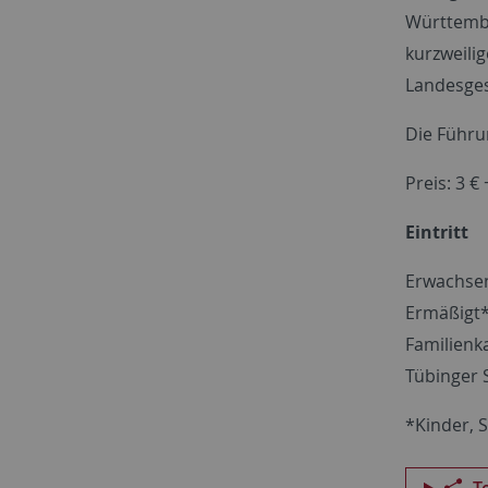
Württembe
kurzweili
Landesges
Die Führu
Preis: 3 € 
Eintritt
Erwachsen
Ermäßigt*
Familienka
Tübinger S
*Kinder, 
T