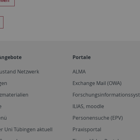
Angebote
Portale
zustand Netzwerk
ALMA
gen
Exchange Mail (OWA)
zmaterialien
Forschungsinformationssyst
e
ILIAS, moodle
enü
Personensuche (EPV)
r Uni Tübingen aktuell
Praxisportal