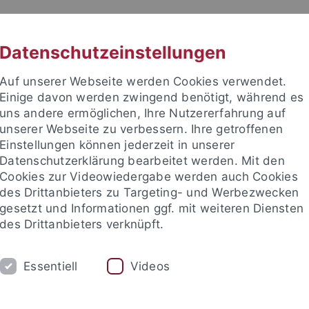
RACHE
UNI A-Z
KONTAKT
SUC
Datenschutzeinstellungen
Auf unserer Webseite werden Cookies verwendet.
Einige davon werden zwingend benötigt, während es
uns andere ermöglichen, Ihre Nutzererfahrung auf
unserer Webseite zu verbessern. Ihre getroffenen
TUDIUM
Einstellungen können jederzeit in unserer
FORSCHUNG
EINRICHTUNGE
Datenschutzerklärung bearbeitet werden. Mit den
Cookies zur Videowiedergabe werden auch Cookies
les und Publikationen
Campusleben
Im Dialog
Karriere
des Drittanbieters zu Targeting- und Werbezwecken
gesetzt und Informationen ggf. mit weiteren Diensten
des Drittanbieters verknüpft.
eben
Veranstaltungen
Veranstaltungskalender
Essentiell
Videos
details