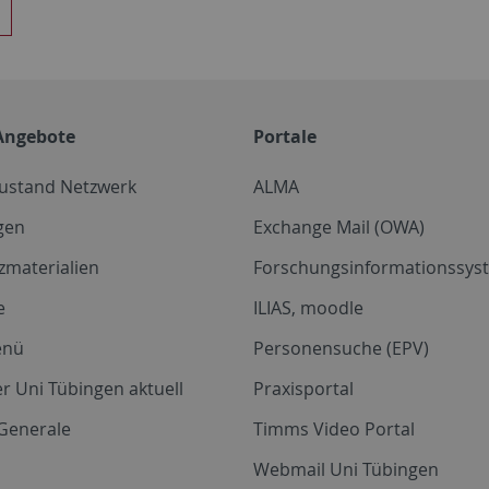
Angebote
Portale
zustand Netzwerk
ALMA
gen
Exchange Mail (OWA)
zmaterialien
Forschungsinformationssyst
e
ILIAS, moodle
enü
Personensuche (EPV)
r Uni Tübingen aktuell
Praxisportal
Generale
Timms Video Portal
Webmail Uni Tübingen