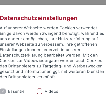
RACHE
UNI A-Z
KONTAKT
SUC
Datenschutzeinstellungen
Auf unserer Webseite werden Cookies verwendet.
Einige davon werden zwingend benötigt, während es
uns andere ermöglichen, Ihre Nutzererfahrung auf
unserer Webseite zu verbessern. Ihre getroffenen
TUDIUM
Einstellungen können jederzeit in unserer
FORSCHUNG
EINRICHTUNGE
Datenschutzerklärung bearbeitet werden. Mit den
Cookies zur Videowiedergabe werden auch Cookies
les und Publikationen
Campusleben
Im Dialog
Karriere
des Drittanbieters zu Targeting- und Werbezwecken
gesetzt und Informationen ggf. mit weiteren Diensten
des Drittanbieters verknüpft.
eben
Veranstaltungen
Veranstaltungskalender
Essentiell
Videos
details