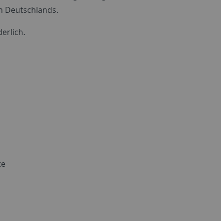
n Deutschlands.
erlich.
te