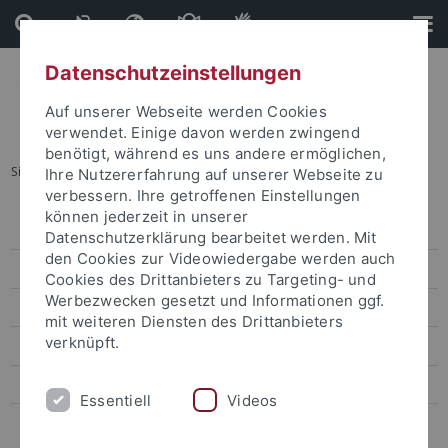
Direkt
Direkt
zum
zur
Inhalt
Fußleiste
Datenschutzeinstellungen
Auf unserer Webseite werden Cookies
verwendet. Einige davon werden zwingend
benötigt, während es uns andere ermöglichen,
Sie sind hier:
Startseite
...
Equity
Ihre Nutzererfahrung auf unserer Webseite zu
verbessern. Ihre getroffenen Einstellungen
können jederzeit in unserer
Policies - Strategien
Datenschutzerklärung bearbeitet werden. Mit
den Cookies zur Videowiedergabe werden auch
Service
Cookies des Drittanbieters zu Targeting- und
Werbezwecken gesetzt und Informationen ggf.
Förderprogramme
mit weiteren Diensten des Drittanbieters
verknüpft.
Handlungsfelder
Netzwerke
Essentiell
Videos
Kontakt Team Equity