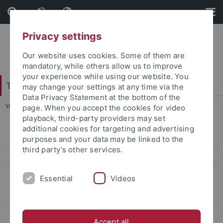
Skip
Skip
to
to
content
footer
Privacy settings
Our website uses cookies. Some of them are
mandatory, while others allow us to improve
your experience while using our website. You
Tübingen School of Education (TüSE)
may change your settings at any time via the
Data Privacy Statement at the bottom of the
You are here:
Startseite
...
Linie 1: Laufende Projekte
page. When you accept the cookies for video
playback, third-party providers may set
additional cookies for targeting and advertising
Linie 1: Laufende Projekte
purposes and your data may be linked to the
third party’s other services.
DiA:Net - Digitale Medien im adaptiven Unterricht
MINT-ProNeD - Professionelle Netzwerke zur Förderung adaptiver,
Essential
Videos
prozessbezogener digitalgestützter Innovationen in der MINT-
Lehrpersonenbildung
Abgeschlossene Projekte
Accept all