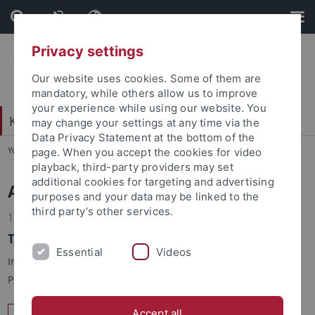
Skip
Skip
to
to
content
footer
Privacy settings
Our website uses cookies. Some of them are
mandatory, while others allow us to improve
your experience while using our website. You
Katholisch-Theologische Fakultät
may change your settings at any time via the
Data Privacy Statement at the bottom of the
You are here:
Startseite
...
Aktuelles|News
page. When you accept the cookies for video
playback, third-party providers may set
additional cookies for targeting and advertising
Aktuelles und Termine
purposes and your data may be linked to the
third party’s other services.
11.12.2024
TEAching Equality-Programm
Essential
Videos
In diesem Semester findet im Rahmen des TEAching Equality-
Programms an der Fakultät am Donnerstag,…
Accept all