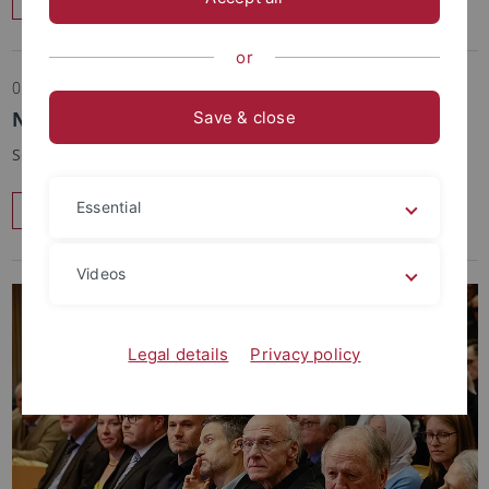
Read more
or
05.12.2024
Neu in der Bibliothek: Zwei ScanTents
Save & close
Scannen einfach gemacht.
Essential
Read more
Videos
Legal details
Privacy policy