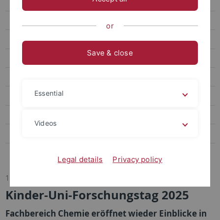
Studium & Lehre
Abschlussarbeiten
or
MINT-Cluster "MINT me!"
Save & close
Schülerlabor TüChemLab
Lehrkräftefortbildungen
Essential
Materialien
Newsletter
Videos
Stellen
Kontakt/Anreise
Legal details
Privacy policy
11.07.2025
Kinder-Uni-Forschungstag 2025
Fachbereich Chemie eröffnet wieder Einblicke in