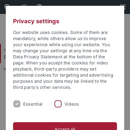
Skip
Skip
to
to
content
footer
Privacy settings
Our website uses cookies. Some of them are
mandatory, while others allow us to improve
your experience while using our website. You
Mathematisch-Naturwissenschaftliche Fakultät
may change your settings at any time via the
Fachbereich Chemie
Data Privacy Statement at the bottom of the
page. When you accept the cookies for video
playback, third-party providers may set
You are here:
Startseite
...
Didaktik der Chemie
additional cookies for targeting and advertising
purposes and your data may be linked to the
Arbeitskreis
third party’s other services.
Forschung
Essential
Videos
Publikationen
Projekte
Accept all