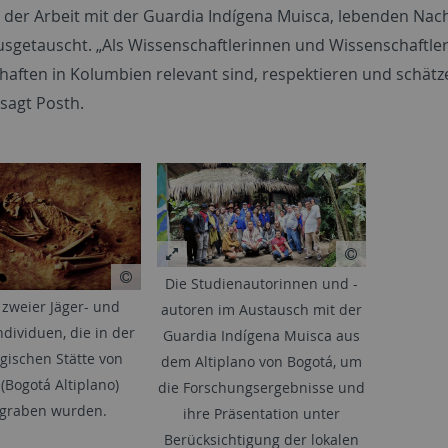
 der Arbeit mit der Guardia Indígena Muisca, lebenden Nac
sgetauscht. „Als Wissenschaftlerinnen und Wissenschaftler, 
aften in Kolumbien relevant sind, respektieren und schät
 sagt Posth.
Die Studienautorinnen und -
 zweier Jäger- und
autoren im Austausch mit der
dividuen, die in der
Guardia Indígena Muisca aus
gischen Stätte von
dem Altiplano von Bogotá, um
(Bogotá Altiplano)
die Forschungsergebnisse und
graben wurden.
ihre Präsentation unter
Berücksichtigung der lokalen