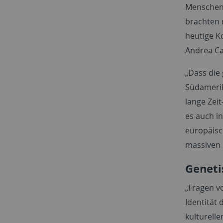
Menschen 
brachten 
heutige K
Andrea Ca
„Dass die
Südamerik
lange Zei
es auch i
europäisc
massiven 
Geneti
„Fragen v
Identität 
kulturell