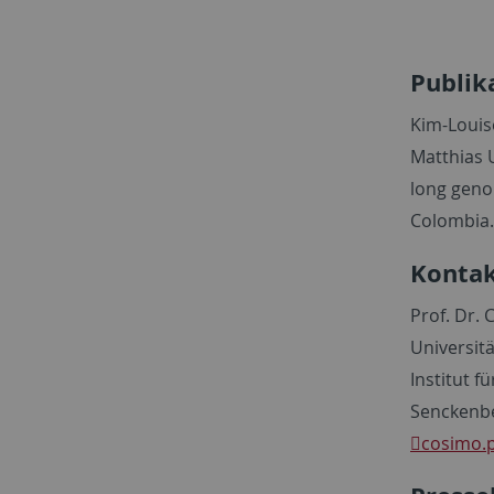
Publik
Kim-Louis
Matthias 
long genom
Colombia.
Kontak
Prof. Dr.
Universit
Institut f
Senckenbe
cosimo.