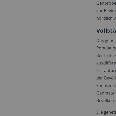
Genproben
vor Begin
nördlich 
Vollst
Das genet
Populatio
der frühe
ausdiffer
Erstautor
der Bevöl
konnten k
Genmateri
Bevölkerun
Die genet