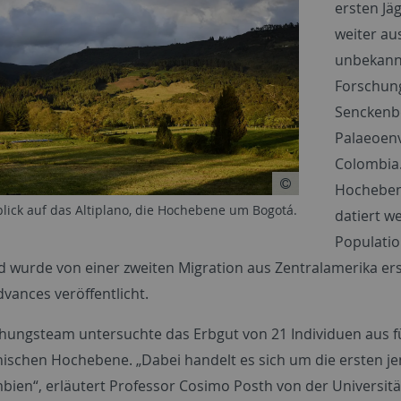
ersten Jä
weiter au
unbekannt
Forschung
Senckenb
Palaeoen
Colombia.
Hochebene
ick auf das Altiplano, die Hochebene um Bogotá.
datiert w
Populatio
d wurde von einer zweiten Migration aus Zentralamerika erse
dvances
veröffentlicht.
hungsteam untersuchte das Erbgut von 21 Individuen aus f
ischen Hochebene. „Dabei handelt es sich um die ersten j
bien“, erläutert Professor Cosimo Posth von der Universitä