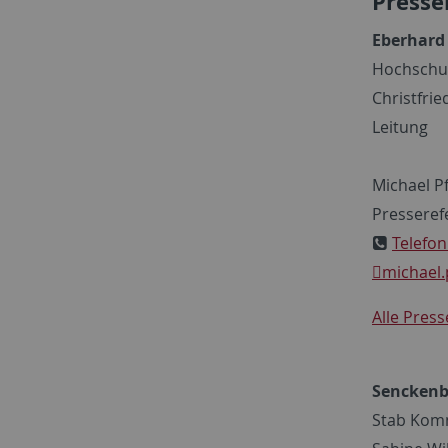
Presse
Eberhard 
Hochschu
Christfrie
Leitung
Michael Pf
Presseref
Telefon
michael.p
Alle Pres
Senckenb
Stab Kom