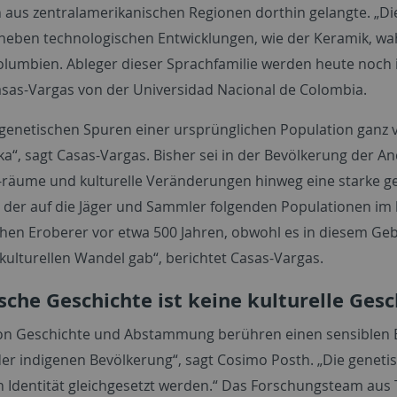
aus zentralamerikanischen Regionen dorthin gelangte. „D
neben technologischen Entwicklungen, wie der Keramik, wah
olumbien. Ableger dieser Sprachfamilie werden heute noch i
sas-Vargas von der Universidad Nacional de Colombia.
 genetischen Spuren einer ursprünglichen Population ganz 
a“, sagt Casas-Vargas. Bisher sei in der Bevölkerung der 
t-räume und kulturelle Veränderungen hinweg eine starke g
n der auf die Jäger und Sammler folgenden Populationen im 
hen Eroberer vor etwa 500 Jahren, obwohl es in diesem Gebi
kulturellen Wandel gab“, berichtet Casas-Vargas.
sche Geschichte ist keine kulturelle Gesc
on Geschichte und Abstammung berühren einen sensiblen B
der indigenen Bevölkerung“, sagt Cosimo Posth. „Die genetis
en Identität gleichgesetzt werden.“ Das Forschungsteam aus