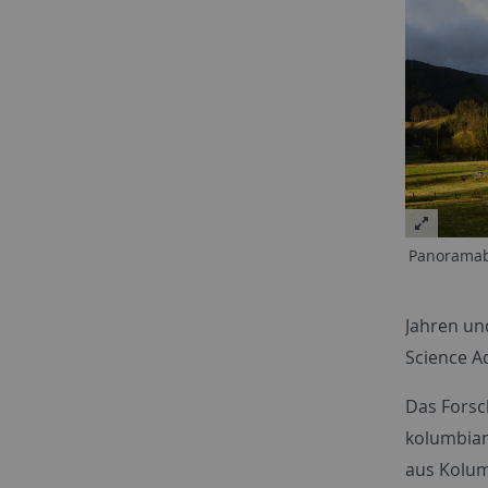
Panoramabl
Jahren un
Science A
Das Forsc
kolumbian
aus Kolum