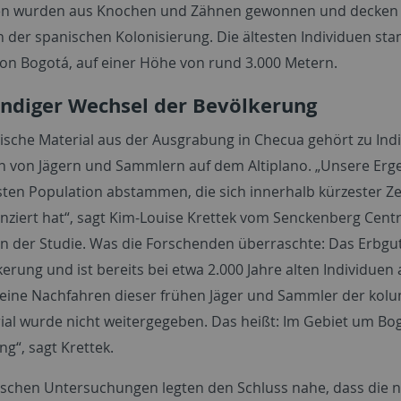
 wurden aus Knochen und Zähnen gewonnen und decken eine
n der spanischen Kolonisierung. Die ältesten Individuen s
von Bogotá, auf einer Höhe von rund 3.000 Metern.
ändiger Wechsel der Bevölkerung
ische Material aus der Ausgrabung in Checua gehört zu Indi
n von Jägern und Sammlern auf dem Altiplano. „Unsere Erge
sten Population abstammen, die sich innerhalb kürzester Ze
enziert hat“, sagt Kim-Louise Krettek vom
Senckenberg Centr
in der Studie. Was die Forschenden überraschte: Das Erbgu
kerung und ist bereits bei etwa 2.000 Jahre alten Individue
eine Nachfahren dieser frühen Jäger und Sammler der kol
al wurde nicht weitergegeben. Das heißt: Im Gebiet um Bo
g“, sagt Krettek.
ischen Untersuchungen legten den Schluss nahe, dass die n