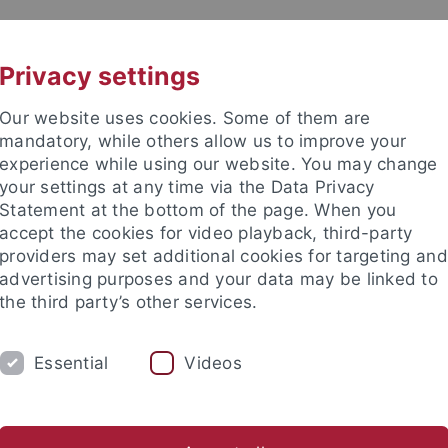
UNI A-Z
KONTAKT
Privacy settings
Our website uses cookies. Some of them are
mandatory, while others allow us to improve your
experience while using our website. You may change
your settings at any time via the Data Privacy
Statement at the bottom of the page. When you
akultät
accept the cookies for video playback, third-party
schaften
providers may set additional cookies for targeting and
advertising purposes and your data may be linked to
the third party’s other services.
Essential
Videos
RSCHUNG
ARBEITSGRUPPEN
SAMMLU
Gleichstellung
GUZ Safety
Field Safety
Sonstiges