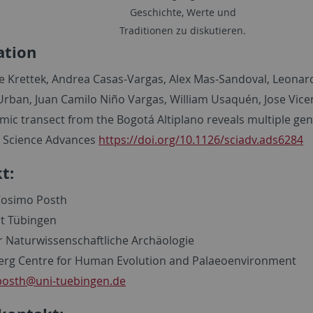
Geschichte, Werte und
Traditionen zu diskutieren.
ation
e Krettek, Andrea Casas-Vargas, Alex Mas-Sandoval, Leonardo
Urban, Juan Camilo Niño Vargas, William Usaquén, Jose Vice
ic transect from the Bogotá Altiplano reveals multiple gene
 Science Advances
https://doi.org/10.1126/sciadv.ads6284
t:
 Cosimo Posth
ät Tübingen
ür Naturwissenschaftliche Archäologie
rg Centre for Human Evolution and Palaeoenvironment
posth
@uni-tuebingen.de