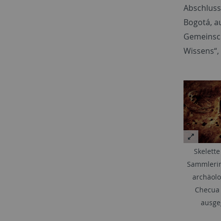
Abschluss
Bogotá, au
Gemeinsch
Wissens“,
Skelette
Sammlerin
archäolo
Checua 
ausge