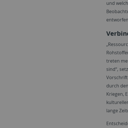
und welch
Beobachtu
entworfen
Verbin
„Ressourc
Rohstoffe
treten me
sind“, se
Vorschrif
durch den
Kriegen, 
kulturell
lange Zei
Entscheid