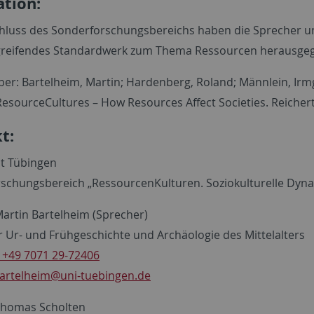
ation:
luss des Sonderforschungsbereichs haben die Sprecher und 
greifendes Standardwerk zum Thema Ressourcen herausge
er: Bartelheim, Martin; Hardenberg, Roland; Männlein, Irmg
esourceCultures – How Resources Affect Societies. Reicher
t:
ät Tübingen
schungsbereich „RessourcenKulturen. Soziokulturelle Dyn
Martin Bartelheim (Sprecher)
ür Ur- und Frühgeschichte und Archäologie des Mittelalters
 +49 7071 29-72406
artelheim
@uni-tuebingen.de
 Thomas Scholten