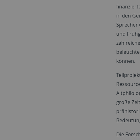
finanzier
in den Ge
Sprecher 
und Früh
zahlreich
beleuchte
können.
Teilproje
Ressource
Altphilol
große Zei
prähistor
Bedeutung
Die Forsc