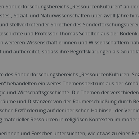
ten Sonderforschungsbereichs „RessourcenKulturen“ an der U
istes-, Sozial- und Naturwissenschaften über zwölf Jahre hi
und stellvertretender Sprecher des Sonderforschungsbereic
geschichte und Professor Thomas Scholten aus der Boden
en weiteren Wissenschaftlerinnen und Wissenschaftlern h
t und aufbereitet, sodass ihre Begriffsklärungen als Grundl
kte des Sonderforschungsbereichs „RessourcenKulturen. So
n“ behandelten ein weites Themenspektrum aus der Archäol
ogie und Wirtschaftsgeschichte. Die Themen der verschiede
träume und Distanzen: von der Raumerschließung durch Re
ischen Erzförderung auf der iberischen Halbinsel, der Vern
 materieller Ressourcen in religiösen Kontexten im modern
herinnen und Forscher untersuchten, wie etwas zu einer Res