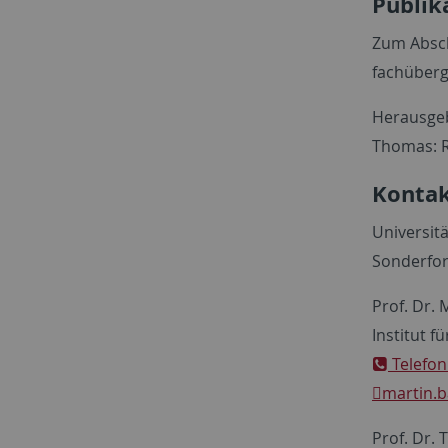
Publik
Zum Absch
fachüber
Herausgeb
Thomas: R
Kontak
Universit
Sonderfor
Prof. Dr. 
Institut f
Telefon
martin.b
Prof. Dr.