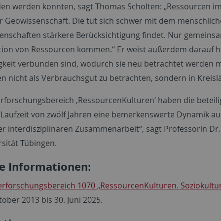
n werden konnten, sagt Thomas Scholten: „Ressourcen im k
 Geowissenschaft. Die tut sich schwer mit dem menschliche
senschaften stärkere Berücksichtigung findet. Nur gemein
tion von Ressourcen kommen.“ Er weist außerdem darauf 
gkeit verbunden sind, wodurch sie neu betrachtet werden
n nicht als Verbrauchsgut zu betrachten, sondern in Kreisl
rforschungsbereich ‚RessourcenKulturen‘ haben die beteili
Laufzeit von zwölf Jahren eine bemerkenswerte Dynamik auf
er interdisziplinären Zusammenarbeit“, sagt Professorin Dr. 
rsität Tübingen.
e Informationen:
rforschungsbereich 1070 „RessourcenKulturen. Soziokult
ober 2013 bis 30. Juni 2025.