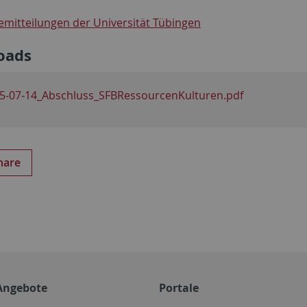
semitteilungen der Universität Tübingen
oads
5-07-14_Abschluss_SFBRessourcenKulturen.pdf
hare
Angebote
Portale