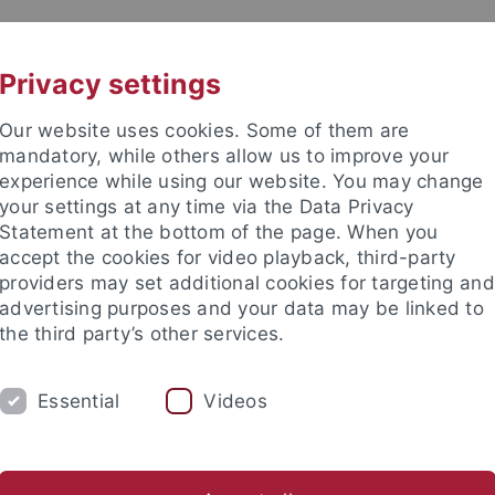
UNI A-Z
KONTAKT
Privacy settings
Our website uses cookies. Some of them are
mandatory, while others allow us to improve your
experience while using our website. You may change
your settings at any time via the Data Privacy
Statement at the bottom of the page. When you
akultät
accept the cookies for video playback, third-party
schaften
providers may set additional cookies for targeting and
advertising purposes and your data may be linked to
the third party’s other services.
Essential
Videos
RSCHUNG
ARBEITSGRUPPEN
SAMMLU
Gleichstellung
GUZ Safety
Field Safety
Sonstiges