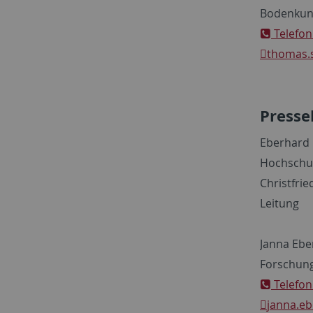
Bodenkun
Telefon
thomas.
Presse
Eberhard 
Hochschu
Christfrie
Leitung
Janna Ebe
Forschung
Telefon
janna.eb