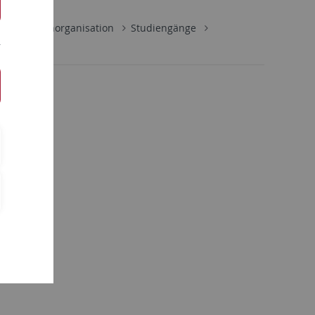
e & Studienorganisation
Studiengänge
ence)