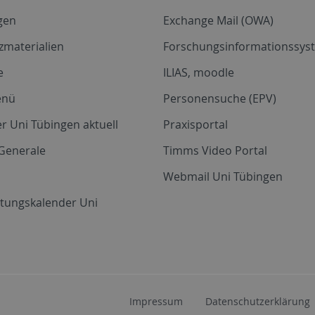
gen
Exchange Mail (OWA)
zmaterialien
Forschungsinformationssyst
e
ILIAS, moodle
enü
Personensuche (EPV)
r Uni Tübingen aktuell
Praxisportal
Generale
Timms Video Portal
Webmail Uni Tübingen
ltungskalender Uni
Impressum
Datenschutzerklärung