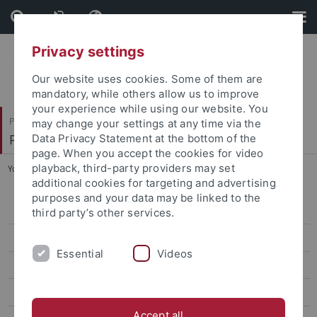
Skip
Skip
to
to
content
footer
Privacy settings
Our website uses cookies. Some of them are
mandatory, while others allow us to improve
your experience while using our website. You
Philosophische Fakultät
may change your settings at any time via the
Prof. Dr. Dorothee Kimmich
Data Privacy Statement at the bottom of the
page. When you accept the cookies for video
playback, third-party providers may set
You are here:
Startseite
...
Bewerbungsverfahren
additional cookies for targeting and advertising
purposes and your data may be linked to the
Wissenschaftliches Thema
third party’s other services.
Promotionsprojekte
Essential
Videos
Organisation und Programm
Bewerbungsverfahren
Accept all