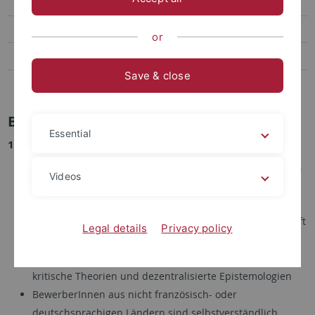
Finanzierung
Veranstaltungen und Publikationen
or
Personen
Save & close
Kooperationspartner
Bewerbungsverfahren
Essential
1. Voraussetzungen
Masterabschluss in Philosophie, Geschichtswissenschaft,
Videos
Kunstgeschichte oder Literaturwissenschaft, in
begründeten Einzelfällen auch in benachbarten Fächern
wie Kulturwissenschaft, Ethnologie, Religionswissenschaft
Legal details
Privacy policy
und Theologie
Einschlägiges Promotionsvorhaben im Bereich neuere
kritische Theorien und dezentralisierte Epistemologien
BewerberInnen aus nicht französisch- oder
deutschsprachigen Ländern sind selbstverständlich