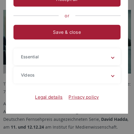
or
Save & close
Essential
Videos
Tickets bitte beim Kino erwerben, Sonderpreis für Studierende:
7 EUR
Legal details
Privacy policy
Auf Einladung des Instituts für Medienwissenschaft lehrt der
Autor und Produzent der in Cannes gefeierten und mit dem
Deutschen Fernsehpreis ausgezeichneten Serie,
David Hadda
,
am
11. und 12.12.24
am Institut für Medienwissenschaft.