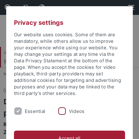
Skip
Skip
to
to
content
footer
Privacy settings
Our website uses cookies. Some of them are
mandatory, while others allow us to improve
your experience while using our website. You
Philosophische Fakultät
may change your settings at any time via the
Institut für Medienwissenschaft
Data Privacy Statement at the bottom of the
page. When you accept the cookies for video
playback, third-party providers may set
You are here:
Startseite
...
Aktuelles
additional cookies for targeting and advertising
purposes and your data may be linked to the
05.12.2024
third party’s other services.
Die Zweiflers – Folge 1 und 2 der
preisgekrönten Serie
Essential
Videos
Kino Museum am Mittwoch, 11. Dezember 2024,
20:00 Uhr
Accept all