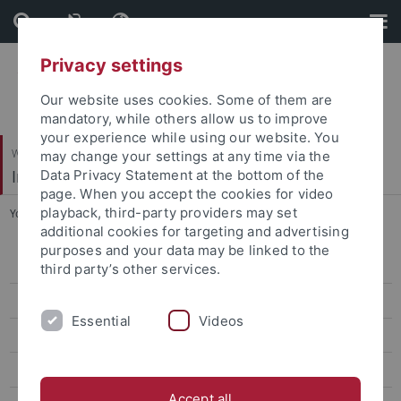
Skip
Skip
to
to
content
footer
Privacy settings
Our website uses cookies. Some of them are
mandatory, while others allow us to improve
your experience while using our website. You
Wirtschafts- und Sozialwissenschaftliche Fakultät
may change your settings at any time via the
Institut für Sportwissenschaft
Data Privacy Statement at the bottom of the
page. When you accept the cookies for video
playback, third-party providers may set
You are here:
Startseite
...
058_Fahrner
additional cookies for targeting and advertising
purposes and your data may be linked to the
Sportökonomik, Sportmanagement und Sportpublizistik
third party’s other services.
Team
Essential
Videos
Lehre
Forschung
Accept all