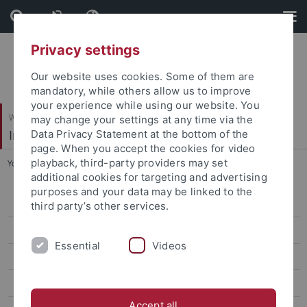
Skip
Skip
to
to
content
footer
Privacy settings
Our website uses cookies. Some of them are
mandatory, while others allow us to improve
your experience while using our website. You
Wirtschafts- und Sozialwissenschaftliche Fakultät
may change your settings at any time via the
Institut für Sportwissenschaft
Data Privacy Statement at the bottom of the
page. When you accept the cookies for video
playback, third-party providers may set
You are here:
Startseite
...
020_Nalbantis Pawlowski_FIFA Grant
additional cookies for targeting and advertising
purposes and your data may be linked to the
Sportökonomik, Sportmanagement und Sportpublizistik
third party’s other services.
Team
Essential
Videos
Lehre
Forschung
Accept all