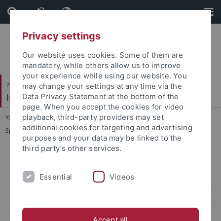
Skip
Skip
to
to
content
footer
Privacy settings
Our website uses cookies. Some of them are
mandatory, while others allow us to improve
your experience while using our website. You
Wirtschafts- und Sozialwissenschaftliche Fakultät
may change your settings at any time via the
Institut für Sportwissenschaft
Data Privacy Statement at the bottom of the
page. When you accept the cookies for video
playback, third-party providers may set
You are here:
Startseite
...
additional cookies for targeting and advertising
Sportökonomik, Sportmanagement und Sportpublizistik
purposes and your data may be linked to the
third party’s other services.
Sportökonomik, Sportmanagement und Sportpublizistik
Essential
Videos
Team
Lehre
Forschung
Accept all