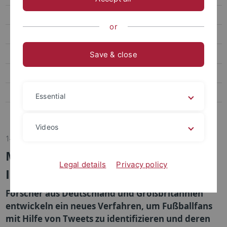
Transfer
or
Sportpsychologie und Methodenlehre
Biomechanik, Bewegungs- und Trainingswissenschaft
Save & close
Sozialwissenschaften des Sports
Bildungs- und Gesundheitsforschung im Sport
Essential
Abteilung Sportmedizin, Universitätsklinikum
Videos
14.06.2024
Maschinelle Lernverfahren zur
Legal details
Privacy policy
Identifikation von Fußballfans
Forscher aus Deutschland und Großbritannien
entwickeln ein neues Verfahren, um Fußballfans
mit Hilfe von Tweets zu identifizieren und deren