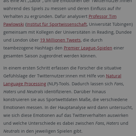
als eine Art „Labor“, um die Emotionen der Twitternutzer:innen
während des Spiels zu messen und deren Einfluss auf ihr
Verhalten zu ergründen. Dafür analysiert
Professor Tim
Pawlowski
(
Institut für Sportwissenschaft
, Universität Tübingen)
gemeinsam mit Kollegen der Universitäten in Reading, Dundee
und London über
19 Millionen Tweets
, die durch
teambezogene Hashtags den
Premier League-Spielen
einer
gesamten Saison zugeordnet werden können.
In einem ersten Schritt erfassen die Forscher die situative
Gefühlslage der Twitternutzer:innen mit Hilfe von
Natural
Language Processing
(NLP)-Tools. Dadurch lassen sich
Fans
,
Haters
und
Neutrals
identifizieren. Darüber hinaus
konstruieren sie aus Sportwettdaten Maße, die verschiedene
Emotionen messen. In der Hauptanalyse wird dann untersucht,
wie sich diese Emotionen auf das Twitterverhalten auswirken
und welche Unterschiede es dabei zwischen
Fans
,
Haters
und
Neutrals
in den jeweiligen Spielen gibt.