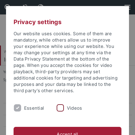
Skip
Skip
to
to
content
footer
Privacy settings
Our website uses cookies. Some of them are
mandatory, while others allow us to improve
your experience while using our website. You
Wirtschafts- und Sozialwissenschaftliche Fakultät
may change your settings at any time via the
Institut für Sportwissenschaft
Data Privacy Statement at the bottom of the
page. When you accept the cookies for video
playback, third-party providers may set
You are here:
Startseite
...
additional cookies for targeting and advertising
Sportökonomik, Sportmanagement und Sportpublizistik
purposes and your data may be linked to the
third party’s other services.
Sportökonomik, Sportmanagement und Sportpublizistik
Essential
Videos
Team
Lehre
Forschung
Accept all