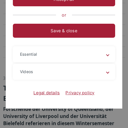
Transfer
or
Sportpsychologie und Methodenlehre
Biomechanik, Bewegungs- und Trainingswissenschaft
Save & close
Sozialwissenschaften des Sports
Bildungs- und Gesundheitsforschung im Sport
Essential
Abteilung Sportmedizin, Universitätsklinikum
Videos
31.10.2024
Tübingen Lectures in Sport
Legal details
Privacy policy
Economics
Forschende der University of Queensland, der
University of Liverpool und der Universität
Bielefeld referieren in diesem Wintersemester