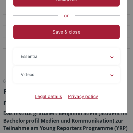
Transfer
or
Sportpsychologie und Methodenlehre
Biomechanik, Bewegungs- und Trainingswissenschaft
Save & close
Sozialwissenschaften des Sports
Bildungs- und Gesundheitsforschung im Sport
Essential
Abteilung Sportmedizin, Universitätsklinikum
Videos
08.07.2025
FISU Young Reporters Programme
Legal details
Privacy policy
mit IfS-Beteiligung
Das Institut gratuliert Benjamin Stiehl (Student im
Bachelorprofil Medien und Kommunikation) zur
Teilnahme am Young Reporters Programme (YRP)