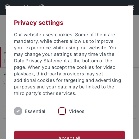
Skip
Skip
to
to
content
footer
Privacy settings
Our website uses cookies. Some of them are
mandatory, while others allow us to improve
your experience while using our website. You
Wirtschafts- und Sozialwissenschaftliche Fakultät
may change your settings at any time via the
Institut für Sportwissenschaft
Data Privacy Statement at the bottom of the
page. When you accept the cookies for video
playback, third-party providers may set
You are here:
Startseite
...
additional cookies for targeting and advertising
Sportökonomik, Sportmanagement und Sportpublizistik
purposes and your data may be linked to the
third party’s other services.
Sportökonomik, Sportmanagement und Sportpublizistik
Essential
Videos
Team
Lehre
Forschung
Accept all