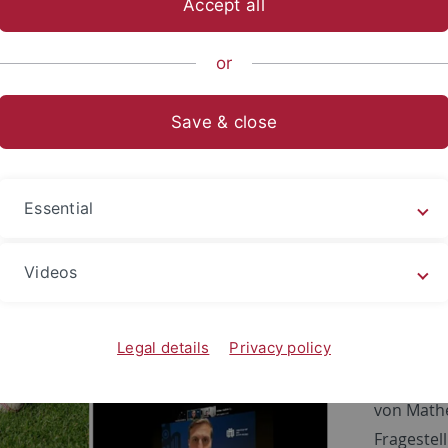
Accept all
ts- und Sozialwissenschaftliche Fakultät
...
Fachbereich Sozia
or
und Sportpublizistik
Save & close
5
estival Mathematik – Informat
Essential
ball – Die Kunst zu gewinnen“ mit Fachexp
Videos
Die Heid
mit dem K
Legal details
Privacy policy
2025 das
veranstalt
von Mathe
Fragestel