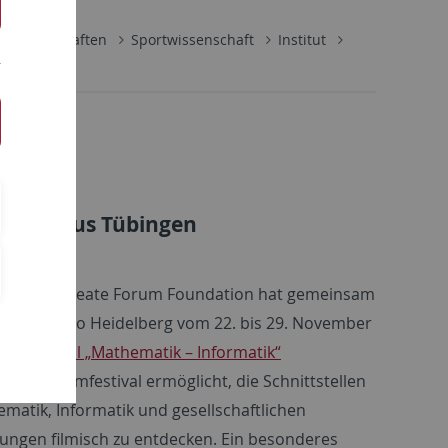
lwissenschaften
Sportwissenschaft
Institut
ik
ertise aus Tübingen
elberg Laureate Forum Foundation hat gemeinsam
arlstorkino Heidelberg vom 22. bis 29. November
Filmfestival „Mathematik – Informatik“
et. Das Filmfestival ermöglicht, die Schnittstellen
matik, Informatik und gesellschaftlichen
lungen filmisch zu entdecken. Ein besonderes