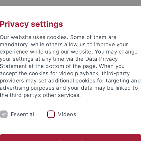
UNI A-Z
KONTAKT
Privacy settings
Our website uses cookies. Some of them are
mandatory, while others allow us to improve your
experience while using our website. You may change
your settings at any time via the Data Privacy
Statement at the bottom of the page. When you
e Fakultät
accept the cookies for video playback, third-party
schaft
providers may set additional cookies for targeting and
advertising purposes and your data may be linked to
the third party’s other services.
Essential
Videos
UM
FORSCHUNG
HOCHSCHULSPORT
bliothek
Partner / Förderer
Spitzensportförderung
Alu