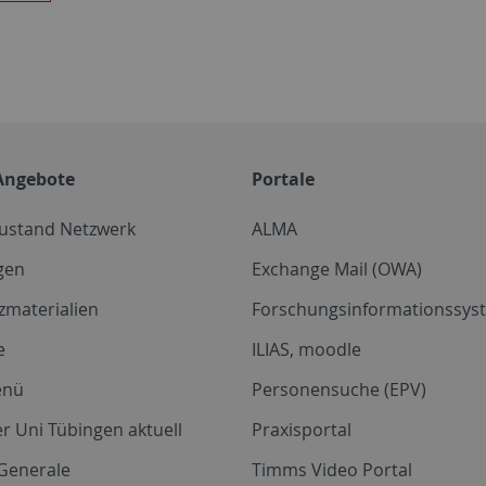
Angebote
Portale
zustand Netzwerk
ALMA
gen
Exchange Mail (OWA)
zmaterialien
Forschungsinformationssyst
e
ILIAS, moodle
enü
Personensuche (EPV)
r Uni Tübingen aktuell
Praxisportal
Generale
Timms Video Portal