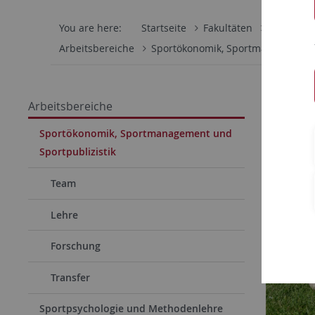
You are here:
Startseite
Fakultäten
Wirtschaf
Arbeitsbereiche
Sportökonomik, Sportmanagement 
03.12.202
Arbeitsbereiche
Filmf
Sportökonomik, Sportmanagement und
Sportpublizistik
„Money
Team
Lehre
Forschung
Transfer
Sportpsychologie und Methodenlehre