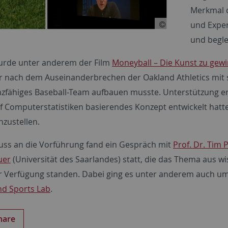
Merkmal d
und Exper
und begle
urde unter anderem der Film
Moneyball – Die Kunst zu gew
r nach dem Auseinanderbrechen der Oakland Athletics mit 
zfähiges Baseball-Team aufbauen musste. Unterstützung erh
uf Computerstatistiken basierendes Konzept entwickelt hatt
zustellen.
uss an die Vorführung fand ein Gespräch mit
Prof. Dr. Tim 
uer
(Universität des Saarlandes) statt, die das Thema aus w
r Verfügung standen. Dabei ging es unter anderem auch um 
nd Sports Lab
.
hare