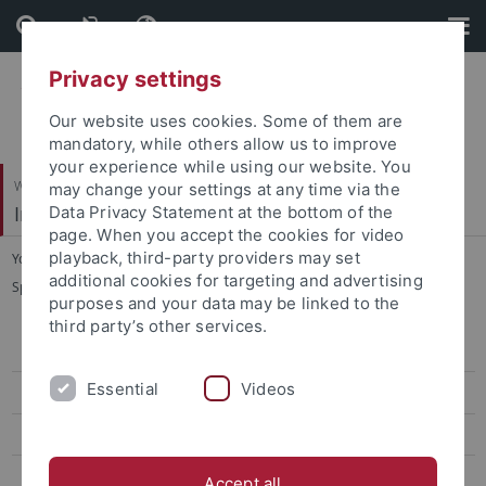
Skip
Skip
to
to
content
footer
Privacy settings
Our website uses cookies. Some of them are
mandatory, while others allow us to improve
your experience while using our website. You
Wirtschafts- und Sozialwissenschaftliche Fakultät
may change your settings at any time via the
Institut für Sportwissenschaft
Data Privacy Statement at the bottom of the
page. When you accept the cookies for video
playback, third-party providers may set
You are here:
Startseite
...
additional cookies for targeting and advertising
Sportökonomik, Sportmanagement und Sportpublizistik
purposes and your data may be linked to the
third party’s other services.
Sportökonomik, Sportmanagement und Sportpublizistik
Essential
Videos
Team
Lehre
Forschung
Accept all