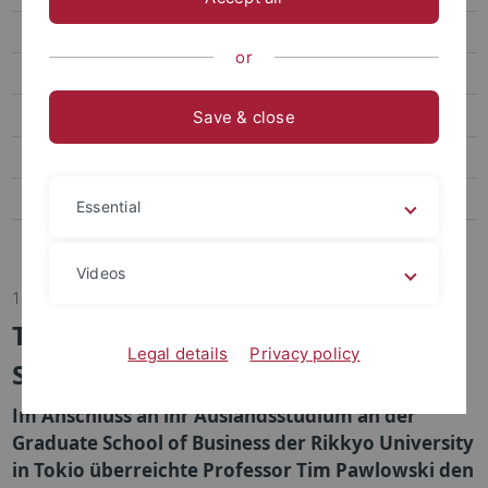
Transfer
or
Sportpsychologie und Methodenlehre
Biomechanik, Bewegungs- und Trainingswissenschaft
Save & close
Sozialwissenschaften des Sports
Bildungs- und Gesundheitsforschung im Sport
Essential
Abteilung Sportmedizin, Universitätsklinikum
Videos
18.10.2019
Tübingen/Tokio: M.Sc.
Legal details
Privacy policy
Sportmanagement
Im Anschluss an ihr Auslandsstudium an der
Graduate School of Business der Rikkyo University
in Tokio überreichte Professor Tim Pawlowski den