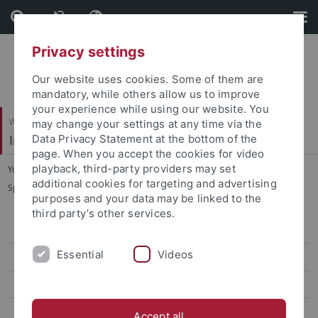
Skip
Skip
to
to
content
footer
Privacy settings
Our website uses cookies. Some of them are
mandatory, while others allow us to improve
your experience while using our website. You
Wirtschafts- und Sozialwissenschaftliche Fakultät
may change your settings at any time via the
Institut für Sportwissenschaft
Data Privacy Statement at the bottom of the
page. When you accept the cookies for video
playback, third-party providers may set
You are here:
Startseite
...
additional cookies for targeting and advertising
Sportökonomik, Sportmanagement und Sportpublizistik
purposes and your data may be linked to the
third party’s other services.
Sportökonomik, Sportmanagement und Sportpublizistik
Essential
Videos
Team
Lehre
Forschung
Accept all