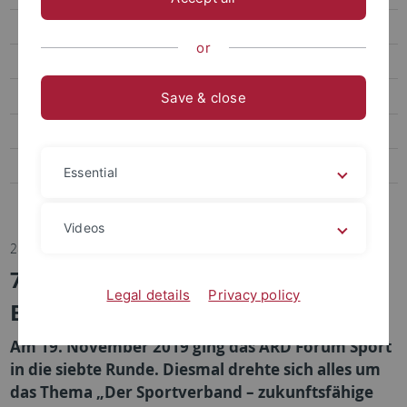
Transfer
or
Sportpsychologie und Methodenlehre
Biomechanik, Bewegungs- und Trainingswissenschaft
Save & close
Sozialwissenschaften des Sports
Bildungs- und Gesundheitsforschung im Sport
Essential
Abteilung Sportmedizin, Universitätsklinikum
Videos
28.11.2019
7. ARD Forum Sport beim RBB in
Legal details
Privacy policy
Berlin
Am 19. November 2019 ging das ARD Forum Sport
in die siebte Runde. Diesmal drehte sich alles um
das Thema „Der Sportverband – zukunftsfähige