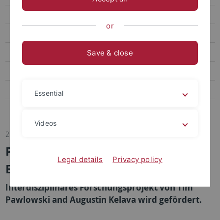
Transfer
or
Sportpsychologie und Methodenlehre
Biomechanik, Bewegungs- und Trainingswissenschaft
Save & close
Sozialwissenschaften des Sports
Bildungs- und Gesundheitsforschung im Sport
Essential
Abteilung Sportmedizin, Universitätsklinikum
Videos
27.01.2020
Projektförderung durch
Legal details
Privacy policy
Exzellenzcluster
Interdisziplinäres Forschungsprojekt von Tim
Pawlowski and Augustin Kelava wird gefördert.