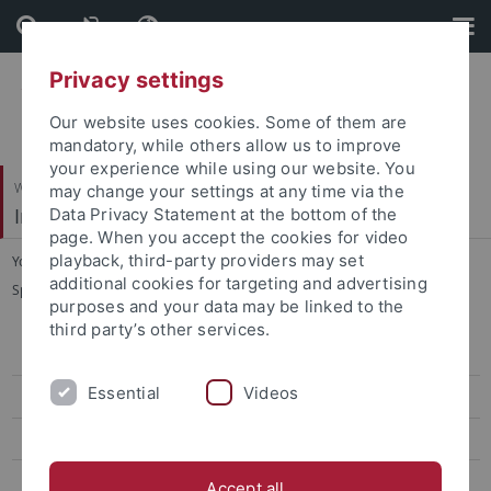
Skip
Skip
to
to
content
footer
Privacy settings
Our website uses cookies. Some of them are
mandatory, while others allow us to improve
your experience while using our website. You
Wirtschafts- und Sozialwissenschaftliche Fakultät
may change your settings at any time via the
Institut für Sportwissenschaft
Data Privacy Statement at the bottom of the
page. When you accept the cookies for video
playback, third-party providers may set
You are here:
Startseite
...
additional cookies for targeting and advertising
Sportökonomik, Sportmanagement und Sportpublizistik
purposes and your data may be linked to the
third party’s other services.
Sportökonomik, Sportmanagement und Sportpublizistik
Essential
Videos
Team
Lehre
Forschung
Accept all