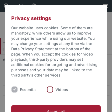
Skip
Skip
to
to
content
footer
Privacy settings
Our website uses cookies. Some of them are
mandatory, while others allow us to improve
your experience while using our website. You
Wirtschafts- und Sozialwissenschaftliche Fakultät
may change your settings at any time via the
Institut für Sportwissenschaft
Data Privacy Statement at the bottom of the
page. When you accept the cookies for video
playback, third-party providers may set
You are here:
Startseite
...
additional cookies for targeting and advertising
Sportökonomik, Sportmanagement und Sportpublizistik
purposes and your data may be linked to the
third party’s other services.
Sportökonomik, Sportmanagement und Sportpublizistik
Essential
Videos
Team
Lehre
Forschung
Accept all