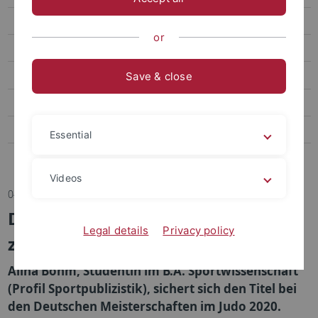
Transfer
or
Sportpsychologie und Methodenlehre
Biomechanik, Bewegungs- und Trainingswissenschaft
Save & close
Sozialwissenschaften des Sports
Bildungs- und Gesundheitsforschung im Sport
Essential
Abteilung Sportmedizin, Universitätsklinikum
Videos
04.02.2020
Das Institut gratuliert Alina Böhm
Legal details
Privacy policy
zur Deutschen Meisterschaft
Alina Böhm, Studentin im B.A. Sportwissenschaft
(Profil Sportpublizistik), sichert sich den Titel bei
den Deutschen Meisterschaften im Judo 2020.