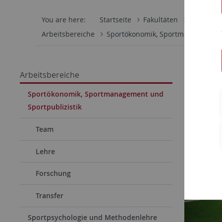
You are here:
Startseite
Fakultäten
Wirtschaf
Arbeitsbereiche
Sportökonomik, Sportmanagement 
17.09.202
Arbeitsbereiche
Tübi
Sportökonomik, Sportmanagement und
Sportpublizistik
9.9.20
Sebast
Team
Sportm
Lehre
ihrem 
Forschung
Transfer
Sportpsychologie und Methodenlehre