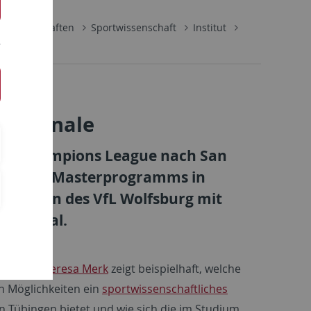
lwissenschaften
Sportwissenschaft
Institut
ue Finale
en’s Champions League nach San
Tübinger Masterprogramms in
rainerin des VfL Wolfsburg mit
FB-Pokal.
ere von
Theresa Merk
zeigt beispielhaft, welche
en Möglichkeiten ein
sportwissenschaftliches
n Tübingen bietet und wie sich die im Studium