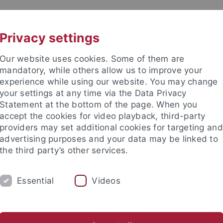
UNI A-Z
KONTAKT
Privacy settings
Our website uses cookies. Some of them are
mandatory, while others allow us to improve your
experience while using our website. You may change
your settings at any time via the Data Privacy
Statement at the bottom of the page. When you
e Fakultät
accept the cookies for video playback, third-party
schaft
providers may set additional cookies for targeting and
advertising purposes and your data may be linked to
the third party’s other services.
Essential
Videos
UM
FORSCHUNG
HOCHSCHULSPORT
bliothek
Partner / Förderer
Spitzensportförderung
Alu