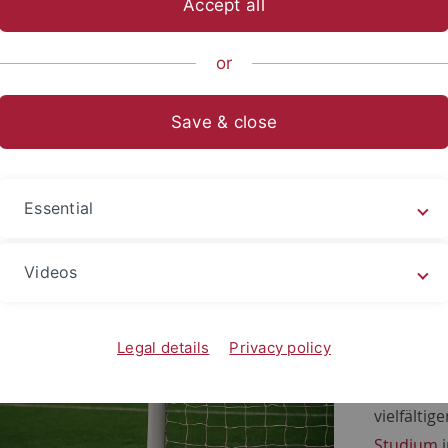
Accept all
ts- und Sozialwissenschaftliche Fakultät
...
Fachbereich Sozia
or
und Sportpublizistik
Save & close
0
nger Alumni im Champions Leag
Essential
: Von Tübingen bis ins Finale der UEFA Wom
ián (Spanien) – Theresa Merk (Alumni des 
Videos
anagement) gewann in diesem Jahr als Co-T
Team die Deutsche Meisterschaft und den D
Legal details
Privacy policy
Die Karri
vielfältig
Studium
i