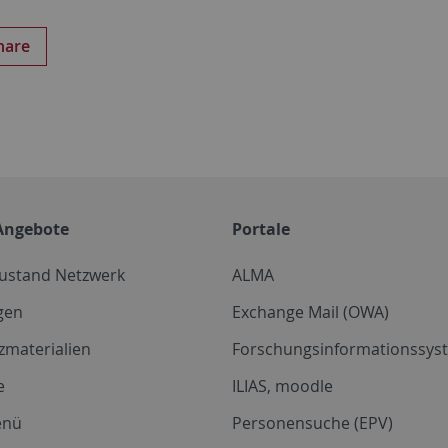
hare
Angebote
Portale
zustand Netzwerk
ALMA
gen
Exchange Mail (OWA)
zmaterialien
Forschungsinformationssyst
e
ILIAS, moodle
enü
Personensuche (EPV)