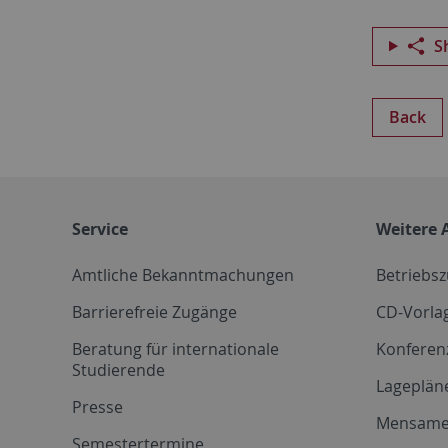
S
Back
Service
Weitere 
Amtliche Bekanntmachungen
Betriebs
Barrierefreie Zugänge
CD-Vorla
Beratung für internationale
Konferen
Studierende
Lageplän
Presse
Mensam
Semestertermine