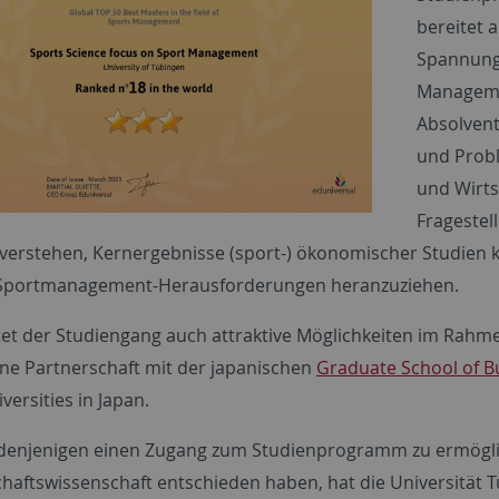
bereitet 
Spannungs
Manageme
Absolvent
und Prob
und Wirtsc
Fragestel
 verstehen, Kernergebnisse (sport-) ökonomischer Studien kr
 Sportmanagement-Herausforderungen heranzuziehen.
tet der Studiengang auch attraktive Möglichkeiten im Rah
ine Partnerschaft mit der japanischen
Graduate School of Bu
versities in Japan.
enjenigen einen Zugang zum Studienprogramm zu ermöglich
chaftswissenschaft entschieden haben, hat die Universitä