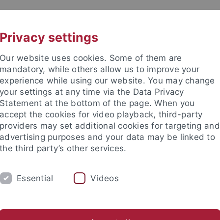
UNI A-Z
KONTAKT
Privacy settings
Our website uses cookies. Some of them are
mandatory, while others allow us to improve your
experience while using our website. You may change
your settings at any time via the Data Privacy
Statement at the bottom of the page. When you
e Fakultät
accept the cookies for video playback, third-party
schaft
providers may set additional cookies for targeting and
advertising purposes and your data may be linked to
the third party’s other services.
Essential
Videos
UM
FORSCHUNG
HOCHSCHULSPORT
bliothek
Partner / Förderer
Spitzensportförderung
Alu