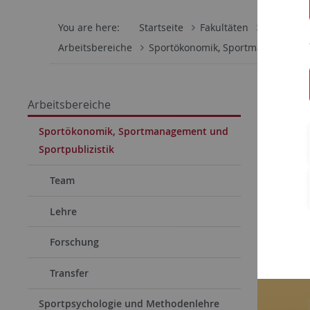
You are here:
Startseite
Fakultäten
Wirtschaf
Arbeitsbereiche
Sportökonomik, Sportmanagement 
09.04.202
Arbeitsbereiche
Spor
Sportökonomik, Sportmanagement und
Sportpublizistik
Der Tü
MASTER
Team
Studie
Lehre
Forschung
Transfer
Sportpsychologie und Methodenlehre