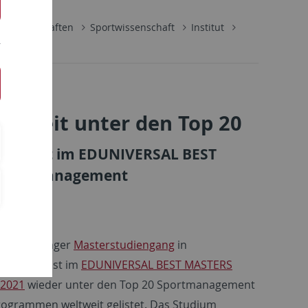
lwissenschaften
Sportwissenschaft
Institut
ltweit unter den Top 20
ment ist im EDUNIVERSAL BEST
 Sportmanagement
– Der Tübinger
Masterstudiengang
in
agement ist im
EDUNIVERSAL BEST MASTERS
2021
wieder unter den Top 20 Sportmanagement
ogrammen weltweit gelistet. Das Studium