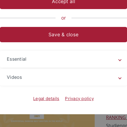
Accept all
ts- und Sozialwissenschaftliche Fakultät
...
Fachbereich Sozia
or
und Sportpublizistik
Save & close
1
tmanagement Master wieder we
Essential
binger Masterstudiengang in Sportmanage
S RANKING 2021 wieder unter den Top 20
Videos
nprogrammen weltweit gelistet.
Legal details
Privacy policy
9.4.2021 
Sportman
RANKING 
Studienpr