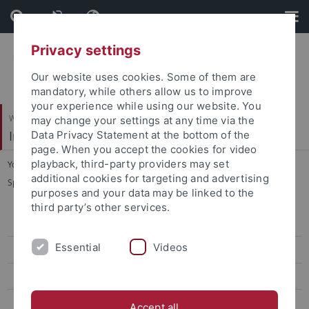
Skip
Skip
to
to
content
footer
Privacy settings
Our website uses cookies. Some of them are
mandatory, while others allow us to improve
your experience while using our website. You
Wirtschafts- und Sozialwissenschaftliche Fakultät
may change your settings at any time via the
Institut für Sportwissenschaft
Data Privacy Statement at the bottom of the
page. When you accept the cookies for video
playback, third-party providers may set
You are here:
Startseite
...
additional cookies for targeting and advertising
Sportökonomik, Sportmanagement und Sportpublizistik
purposes and your data may be linked to the
third party’s other services.
Sportökonomik, Sportmanagement und Sportpublizistik
Essential
Videos
Team
Lehre
Forschung
Accept all