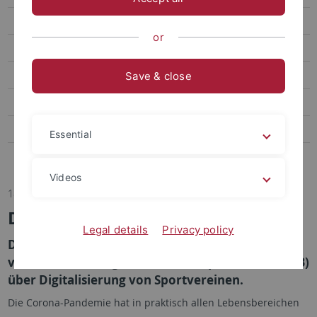
Transfer
or
Sportpsychologie und Methodenlehre
Biomechanik, Bewegungs- und Trainingswissenschaft
Save & close
Sozialwissenschaften des Sports
Bildungs- und Gesundheitsforschung im Sport
Essential
Abteilung Sportmedizin, Universitätsklinikum
Videos
18.03.2022
Digitalisierung von Sportvereinen
Legal details
Privacy policy
Dr. Marcel Fahrner im Gespräch mit Michael Jung
vom Württembergischen Landessportbund (WLSB)
über Digitalisierung von Sportvereinen.
Die Corona-Pandemie hat in praktisch allen Lebensbereichen