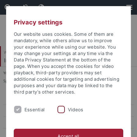
Skip
Skip
to
to
content
footer
Privacy settings
Our website uses cookies. Some of them are
mandatory, while others allow us to improve
your experience while using our website. You
Wirtschafts- und Sozialwissenschaftliche Fakultät
may change your settings at any time via the
Institut für Sportwissenschaft
Data Privacy Statement at the bottom of the
page. When you accept the cookies for video
playback, third-party providers may set
You are here:
Startseite
...
additional cookies for targeting and advertising
Sportökonomik, Sportmanagement und Sportpublizistik
purposes and your data may be linked to the
third party’s other services.
Sportökonomik, Sportmanagement und Sportpublizistik
Essential
Videos
Team
Lehre
Forschung
Accept all