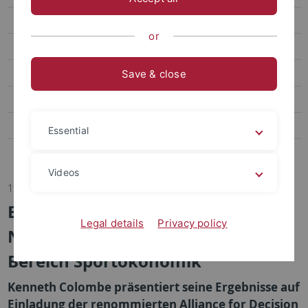
Transfer
or
Sportpsychologie und Methodenlehre
Biomechanik, Bewegungs- und Trainingswissenschaft
Save & close
Sozialwissenschaften des Sports
Bildungs- und Gesundheitsforschung im Sport
Essential
Abteilung Sportmedizin, Universitätsklinikum
Videos
19.06.2023
Erfolge für
Legal details
Privacy policy
Nachwuchswissenschaftler im
Bereich Sportökonomik
Kenneth Colombe präsentiert seine Ergebnisse auf
Einladung der renommierten Alliance for Decision