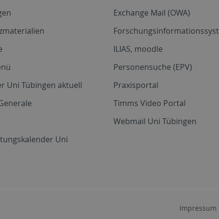
gen
Exchange Mail (OWA)
zmaterialien
Forschungsinformationssyst
e
ILIAS, moodle
enü
Personensuche (EPV)
r Uni Tübingen aktuell
Praxisportal
Generale
Timms Video Portal
Webmail Uni Tübingen
ltungskalender Uni
Impressum