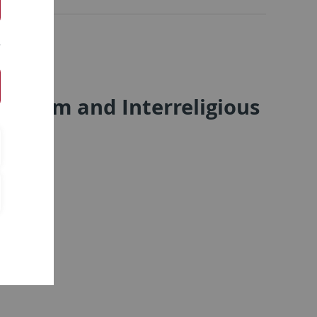
uralism and Interreligious