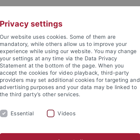
UNI A-Z
KONTAKT
Privacy settings
Our website uses cookies. Some of them are
mandatory, while others allow us to improve your
experience while using our website. You may change
your settings at any time via the Data Privacy
Theologie (ZITh)
Statement at the bottom of the page. When you
accept the cookies for video playback, third-party
providers may set additional cookies for targeting and
advertising purposes and your data may be linked to
the third party’s other services.
IUM
PROFESSUREN
FORSCHUNG
Essential
Videos
ion
Gemeinsame Seminarverwaltung
Hochschule und Fami
ür Islamische Theologie
Zentrum