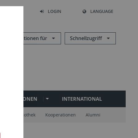
SEARCH
LOGIN
LANGUAGE
Informationen für
Schnellzugriff
PERSONEN
INTERNATIONAL
lie
Bibliothek
Kooperationen
Alumni