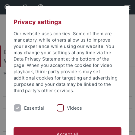
Skip
Skip
to
to
content
footer
Privacy settings
Our website uses cookies. Some of them are
mandatory, while others allow us to improve
your experience while using our website. You
Exzellenzcluster – Maschinelles Lernen für die
may change your settings at any time via the
Data Privacy Statement at the bottom of the
Wissenschaft
page. When you accept the cookies for video
playback, third-party providers may set
You are here:
Startseite
...
Innovation Fund Projekte
additional cookies for targeting and advertising
purposes and your data may be linked to the
third party’s other services.
Forschungsbereiche
Cluster-Arbeitsgruppen
Essential
Videos
Zentrale Einrichtungen
Innovation Fund Projekte
Accept all