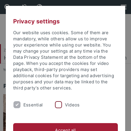
Skip
Skip
to
to
content
footer
Privacy settings
Our website uses cookies. Some of them are
mandatory, while others allow us to improve
your experience while using our website. You
Zentrum für Islamische Theologie (ZITh)
may change your settings at any time via the
Hadithwissenschaften und prophetische Tradition
Data Privacy Statement at the bottom of the
page. When you accept the cookies for video
playback, third-party providers may set
You are here:
Startseite
...
Profil
additional cookies for targeting and advertising
purposes and your data may be linked to the
Profil
third party’s other services.
Essential
Videos
Accept all