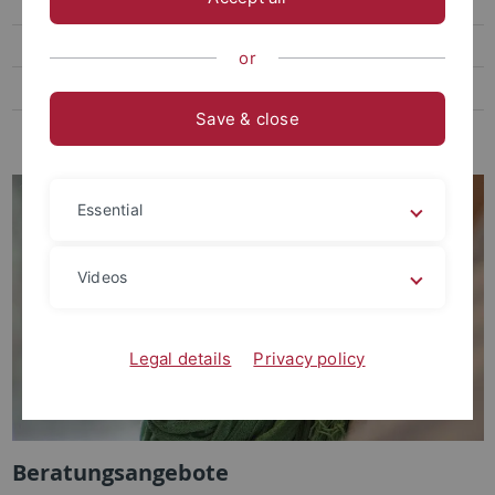
Praktikumsmöglichkeiten
Berufsperspektiven
or
Scheinausgabe
Save & close
Lehrforschungen
Essential
Videos
Legal details
Privacy policy
Beratungsangebote