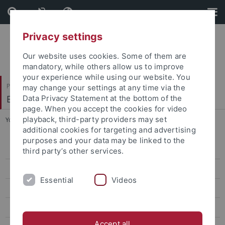
Skip
Skip
to
to
content
footer
Privacy settings
Our website uses cookies. Some of them are
mandatory, while others allow us to improve
your experience while using our website. You
Philosophische Fakultät
may change your settings at any time via the
Ethnologie
Data Privacy Statement at the bottom of the
page. When you accept the cookies for video
playback, third-party providers may set
You are here:
Startseite
...
Beratung & Organisation
additional cookies for targeting and advertising
purposes and your data may be linked to the
Zentrale Studienberatung
third party’s other services.
Studienfachberatung
Essential
Videos
Studieneingangsphase
International counseling
Accept all