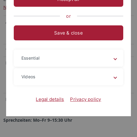
Nieswand
or
Adresse:
Wilhelmstr. 36 (Hegelbau)
Zimmer 107
Save & close
72074 Tübingen
Telefon:
+49 (0) 7071 29 74664
Essential
E-Mail:
verwaltung
@ifsoz.uni-tuebingen.de
(Institutsangelegenheiten)
Videos
karolin.mattes
@uni-tuebingen.de
(Lehrstuhlangelegenheiten)
Fax:
+49 (0) 7071 29 4216
Legal details
Privacy policy
Sprechzeiten: Mo–Fr 9–15:30 Uhr