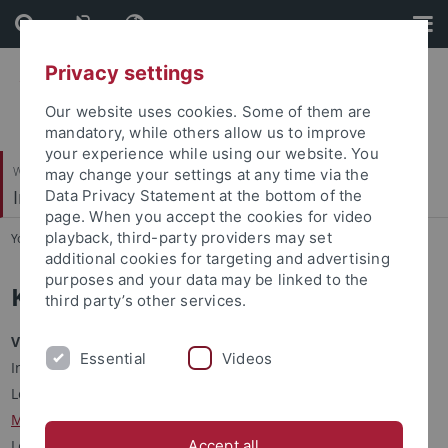
Skip
Skip
to
to
content
footer
Privacy settings
Our website uses cookies. Some of them are
mandatory, while others allow us to improve
your experience while using our website. You
Wirtschafts- und Sozialwissenschaftliche Fakultät
may change your settings at any time via the
Institut für Soziologie
Data Privacy Statement at the bottom of the
page. When you accept the cookies for video
playback, third-party providers may set
You are here:
Startseite
...
Personen
additional cookies for targeting and advertising
purposes and your data may be linked to the
Karolin Mattes
third party’s other services.
Verwaltungsangestellte
Essential
Videos
Institutssekretariat Soziologie
Lehrstuhlsekretariat Geschlechtersoziologie, Prof. Dr.
Marion
Müller
Lehrstuhlsekretariat Migration und Diversität, Prof. Dr.
Accept all
Boris