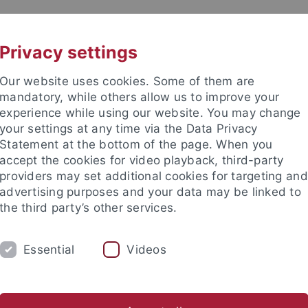
UNI A-Z
KONTAKT
Privacy settings
Our website uses cookies. Some of them are
mandatory, while others allow us to improve your
experience while using our website. You may change
your settings at any time via the Data Privacy
Statement at the bottom of the page. When you
akultät
accept the cookies for video playback, third-party
Entscheidungsforschung
providers may set additional cookies for targeting and
advertising purposes and your data may be linked to
the third party’s other services.
Essential
Videos
PROJEKTE
STUDIENTEILNAHME
L
Statistical Modeling in Psychology (SMIP)
Visuelle Bildperspekti