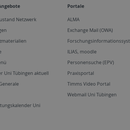
Angebote
Portale
zustand Netzwerk
ALMA
gen
Exchange Mail (OWA)
zmaterialien
Forschungsinformationssyst
e
ILIAS, moodle
enü
Personensuche (EPV)
r Uni Tübingen aktuell
Praxisportal
Generale
Timms Video Portal
Webmail Uni Tübingen
ltungskalender Uni