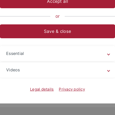
Accept all
sch-Naturwissenschaftliche Fakultät
Fachbereiche
Psycholo
or
jekte
Save & close
nen
(A3;
Research Unit Modal and Amodal Cognition
)
Essential
 DFG Research Training Group)
z der evaluativen Konditionierung (Emmy-Noether-Nachwuch
und Zwanghafte Tendenzen
Videos
Legal details
Privacy policy