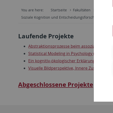
You are here:
Startseite
Fakultäten
Mathemati
Soziale Kognition und Entscheidungsforschung
Pro
Laufende Projekte
Abstraktionsprozesse beim assoziativen Ler
Statistical Modeling in Psychology ("SMIP" -
Ein kognitiv-ökologischer Erklärungsansat
Visuelle Bildperspektive, Innere Zustände 
Abgeschlossene Projekte