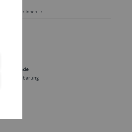
e Mitarbeiter:innen
prechstunde
ach Vereinbarung