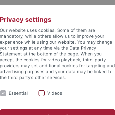
UNI A-Z
KONTAKT
Privacy settings
Our website uses cookies. Some of them are
mandatory, while others allow us to improve your
experience while using our website. You may change
your settings at any time via the Data Privacy
Statement at the bottom of the page. When you
accept the cookies for video playback, third-party
sorientierte Religionspädagogik
providers may set additional cookies for targeting and
advertising purposes and your data may be linked to
the third party’s other services.
Essential
Videos
PUBLIKATIONEN
WEG ZUM LEHRSTUHL
Studentische Mitarbeiter:innen
Externe Mitarbeiter:innen