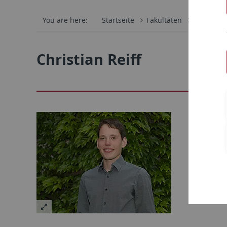
You are here:
Startseite
Fakultäten
Katholisc
Christian Reiff