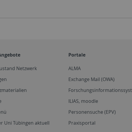
Angebote
Portale
zustand Netzwerk
ALMA
gen
Exchange Mail (OWA)
zmaterialien
Forschungsinformationssyst
e
ILIAS, moodle
enü
Personensuche (EPV)
r Uni Tübingen aktuell
Praxisportal