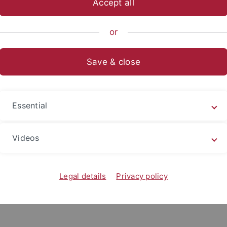
Accept all
h-Theologische Fakultät
Lehrstühle
KIBOR
Team
Extern
or
Save & close
Essential
Kontakt
S
christian.reiff
@uni-tuebingen.de
n
Videos
Legal details
Privacy policy