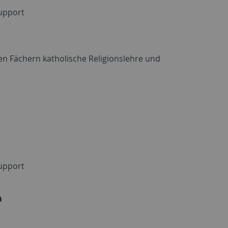
Support
en Fächern katholische Religionslehre und
Support
n