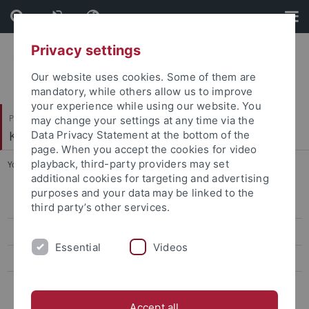
Skip
Skip
to
to
content
footer
Privacy settings
Our website uses cookies. Some of them are
mandatory, while others allow us to improve
your experience while using our website. You
Philosophische Fakultät
may change your settings at any time via the
Kunsthistorisches Institut
Data Privacy Statement at the bottom of the
page. When you accept the cookies for video
playback, third-party providers may set
You are here:
Startseite
...
Ehemalige
additional cookies for targeting and advertising
purposes and your data may be linked to the
Ehemalige ProfessorInnen
third party’s other services.
Ehemalige Kustoden der Graphischen Sammlung
Essential
Videos
Ehemalige Lehrbeauftragte
Ehemalige MitarbeiterInnen
Accept all