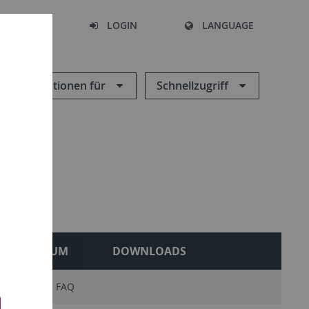
SEARCH
LOGIN
LANGUAGE
Informationen für
Schnellzugriff
MUSEUM
DOWNLOADS
isation
FAQ