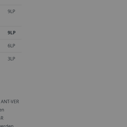
9LP
9LP
6LP
3LP
e ANT-VER
nen
GR
werden