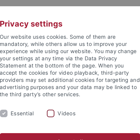
UNI A-Z
KONTAKT
Privacy settings
Our website uses cookies. Some of them are
mandatory, while others allow us to improve your
experience while using our website. You may change
your settings at any time via the Data Privacy
Statement at the bottom of the page. When you
accept the cookies for video playback, third-party
providers may set additional cookies for targeting and
advertising purposes and your data may be linked to
the third party’s other services.
Essential
Videos
SCHUNG
STUDIUM
BIBLIOTHEK
nal
Promotion
Studentische Projekte
Beratung & Organ