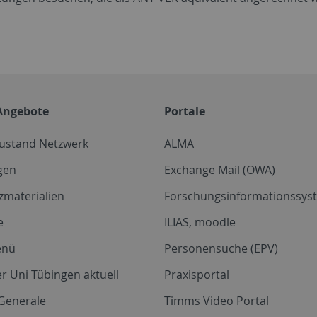
Angebote
Portale
zustand Netzwerk
ALMA
gen
Exchange Mail (OWA)
zmaterialien
Forschungsinformationssyst
e
ILIAS, moodle
enü
Personensuche (EPV)
r Uni Tübingen aktuell
Praxisportal
Generale
Timms Video Portal