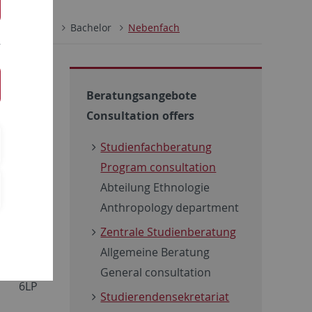
Studium
Bachelor
Nebenfach
Beratungsangebote
Consultation offers
Studienfachberatung
LP*
Program consultation
18LP
Abteilung Ethnologie
Anthropology department
6LP
Zentrale Studienberatung
Allgemeine Beratung
General consultation
6LP
Studierendensekretariat