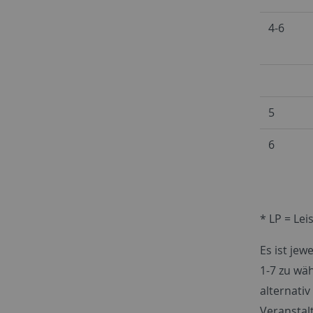
4-6
5
6
* LP = Le
Es ist je
1-7 zu wäh
alternati
Veranstal