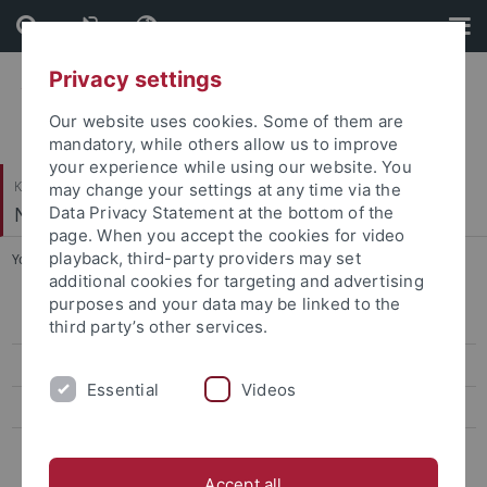
Skip
Skip
to
to
content
footer
Privacy settings
Our website uses cookies. Some of them are
mandatory, while others allow us to improve
your experience while using our website. You
Katholisch-Theologische Fakultät
may change your settings at any time via the
Neues Testament
Data Privacy Statement at the bottom of the
page. When you accept the cookies for video
playback, third-party providers may set
You are here:
Startseite
...
Prof. Dr. Wilfried Eisele
additional cookies for targeting and advertising
purposes and your data may be linked to the
Prof. Dr. Wilfried Eisele
third party’s other services.
Hinweise zur Sprechstunde
Essential
Videos
Dr. Lena Lütticke
Dr. Reinhard Stiksel
Accept all