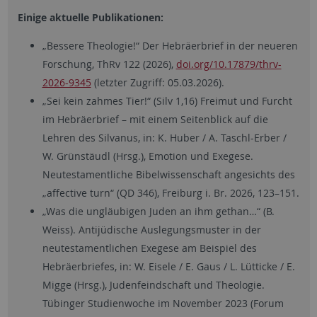
Einige aktuelle Publikationen:
„Bessere Theologie!“ Der Hebräerbrief in der neueren
Forschung, ThRv 122 (2026),
doi.org/10.17879/thrv-
2026-9345
(letzter Zugriff: 05.03.2026).
„Sei kein zahmes Tier!“ (Silv 1,16) Freimut und Furcht
im Hebräerbrief – mit einem Seitenblick auf die
Lehren des Silvanus, in: K. Huber / A. Taschl-Erber /
W. Grünstäudl (Hrsg.), Emotion und Exegese.
Neutestamentliche Bibelwissenschaft angesichts des
„affective turn“ (QD 346), Freiburg i. Br. 2026, 123–151.
„Was die ungläubigen Juden an ihm gethan…“ (B.
Weiss). Antijüdische Auslegungsmuster in der
neutestamentlichen Exegese am Beispiel des
Hebräerbriefes, in: W. Eisele / E. Gaus / L. Lütticke / E.
Migge (Hrsg.), Judenfeindschaft und Theologie.
Tübinger Studienwoche im November 2023 (Forum