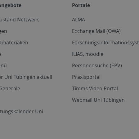
Angebote
Portale
zustand Netzwerk
ALMA
gen
Exchange Mail (OWA)
zmaterialien
Forschungsinformationssyst
e
ILIAS, moodle
enü
Personensuche (EPV)
r Uni Tübingen aktuell
Praxisportal
Generale
Timms Video Portal
Webmail Uni Tübingen
ltungskalender Uni