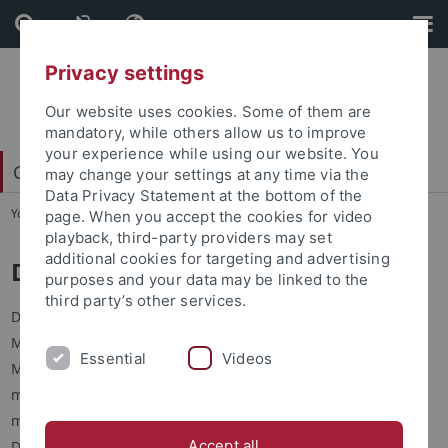
Skip
Skip
to
to
content
footer
Privacy settings
Our website uses cookies. Some of them are
mandatory, while others allow us to improve
your experience while using our website. You
China Centrum Tübingen (CCT)
may change your settings at any time via the
Data Privacy Statement at the bottom of the
You are here:
Startseite
...
Zur Person Dr. Erich Paulun
page. When you accept the cookies for video
playback, third-party providers may set
additional cookies for targeting and advertising
Dr. Erich Paulun
purposes and your data may be linked to the
third party’s other services.
Der 1862 in Pasewalk geborene Erich Paulun kam 1893 als
Marinearzt nach Shanghai, wo er im selben Jahr aus der
Essential
Videos
Marine austrat und sich als Arzt niederließ. 1900 gründete er
mit Spendengeldern in Shanghai das Tongji-Hospital für
mittellose Chinesen. An das Hospital wurden 1907 die
Accept all
Deutsche Medizinschule für Chinesen und 1912 eine