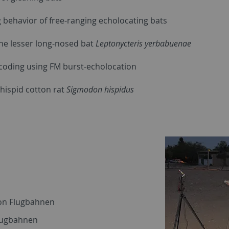
 behavior of free-ranging echolocating bats
he lesser long-nosed bat
Leptonycteris yerbabuenae
n coding using FM burst-echolocation
 hispid cotton rat
Sigmodon hispidus
von Flugbahnen
Flugbahnen