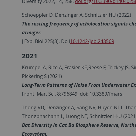
Diversity 2022, 14, 258.
doi.org/10.3390/d1404025
Schoeppler D, Denzinger A, Schnitzler HU (2022)
The resting frequency of echolocation signals c
armiger.
J Exp. Biol 225(3). Do i
10.1242/jeb.243569
2021
Krumpel A, Rice A, Frasier KE,Reese F, Trickey JS,
Pickering S (2021)
Long-Term Patterns of Noise From Underwater Expl
Front. Mar. Sci. 8:796849. doi: 10.3389/fmars.
Thong VD, Denzinger A, Sang NV, Huyen NTT, Thanh
Thongphachanh L, Luong NT, Schnitzler H-U (2021
Bat Diversity in Cat Ba Biosphere Reserve, Nor
Ecosystem.