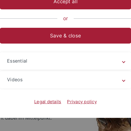
Accept all
sch-Naturwissenschaftliche Fakultät
...
Neurobiologie
Le
or
Save & close
ng
Essential
tzler
Videos
sen und Delfinen und das
ieren mit der Hypothese, dass diese
Legal details
Privacy policy
 Aufgaben angepasst wurden.
t dabei im Mittelpunkt.