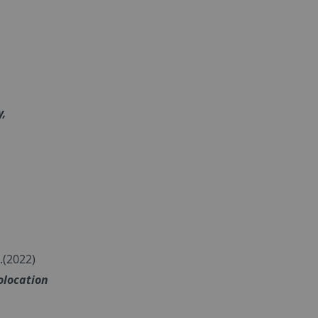
y,
.(2022)
olocation