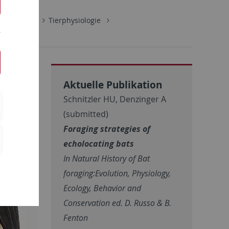
hrbereiche
Tierphysiologie
Aktuelle Publikation
Schnitzler HU, Denzinger A
(submitted)
Foraging strategies of
echolocating bats
In Natural History of Bat
foraging:Evolution, Physiology,
Ecology, Behavior and
Conservation ed. D. Russo & B.
Fenton