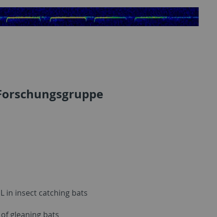
 Forschungsgruppe
L in insect catching bats
of gleaning bats