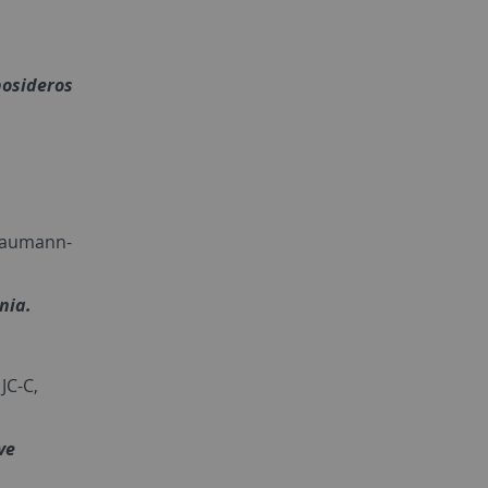
posideros
 Baumann-
nia.
JC-C,
ve