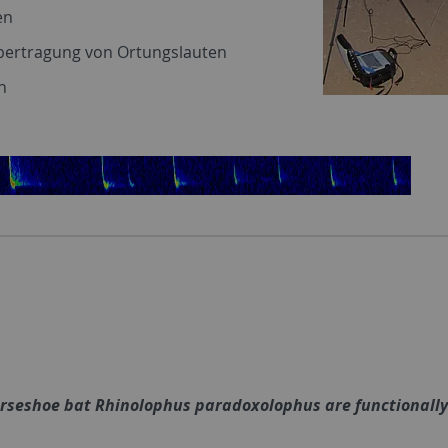
en
Übertragung von Ortungslauten
n
n
horseshoe bat Rhinolophus paradoxolophus are functionall