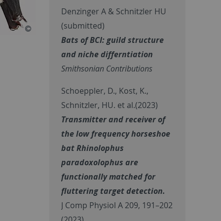
Denzinger A & Schnitzler HU
(submitted)
Bats of BCI: guild structure
and niche differntiation
Smithsonian Contributions
Schoeppler, D., Kost, K.,
Schnitzler, HU. et al.(2023)
Transmitter and receiver of
the low frequency horseshoe
bat Rhinolophus
paradoxolophus are
functionally matched for
fluttering target detection.
J Comp Physiol A 209, 191–202
(2023).