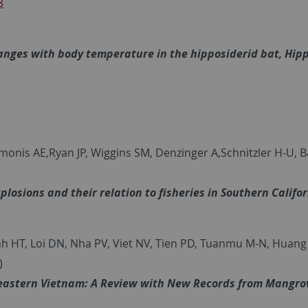
8
hanges with body temperature in the hipposiderid bat, Hip
 Simonis AE,Ryan JP, Wiggins SM, Denzinger A,Schnitzler H-U,
osions and their relation to fisheries in Southern Califor
 HT, Loi DN, Nha PV, Viet NV, Tien PD, Tuanmu M-N, Huang 
)
theastern Vietnam: A Review with New Records from Mangro