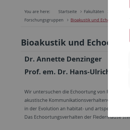
You are here:
Startseite
Fakultäten
Mathemati
Forschungsgruppen
Bioakustik und Echoortung
Bioakustik und Echoortu
Dr. Annette Denzinger
Prof. em. Dr. Hans-Ulrich Schni
Wir untersuchen die Echoortung von Fledermäu
akustische Kommunikationsverhaltenvon Wirbelt
in der Evolution an habitat- und artspezifische
Das Echoortungsverhalten der Fledermäuse steh